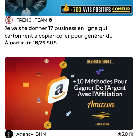
FRENCHTEAM
Je vais te donner 17 business en ligne qui
cartonnent à copier-coller pour générer du
À partir de 18,76 $US
cashflow sur Internet
Agency_BHM
5,0
(1)