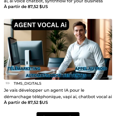
ai, ai voice chatbot, synthflow for your business
À partir de 87,52 $US
TIMS_DIGITALS
Je vais développer un agent IA pour le
démarchage téléphonique, vapi ai, chatbot vocal ai
À partir de 87,52 $US
et synthflow