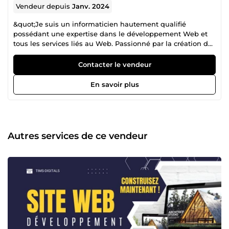
Vendeur depuis
Janv. 2024
&quot;Je suis un informaticien hautement qualifié
possédant une expertise dans le développement Web et
tous les services liés au Web. Passionné par la création de
solutions innovantes, j'apporte un sens aigu du détail et
un engagement à fournir des résultats de haute qualité.
Contacter le vendeur
Mes compétences couvrent divers langages de
programmation. et des technologies, ce qui me rend bien
En savoir plus
équipé pour relever les défis complexes du domaine
numérique.&quot;
Autres services de ce vendeur