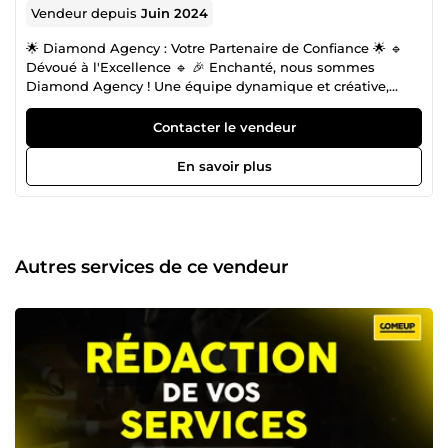
Vendeur depuis
Juin 2024
🌟 Diamond Agency : Votre Partenaire de Confiance 🌟 🔹
Dévoué à l'Excellence 🔹 🎉 Enchanté, nous sommes
Diamond Agency ! Une équipe dynamique et créative,
dédiée à donner vie à vos projets et à sublimer vos idées.
🚀 Nos domaines d’expertise : Création graphique
Contacter le vendeur
captivante Élaboration de stratégies marketing
personnalisées Conception de supports visuels modernes
En savoir plus
Solutions innovantes pour valoriser votre image 💡
Pourquoi nous choisir ? ✅ Une équipe composée de
passionnés engagés, prêts à mettre leur savoir-faire à
votre service. ✅ Une approche sur mesure, adaptée à vos
besoins et vos attentes. ✅ Un service rapide et de qualité,
Autres services de ce vendeur
avec des résultats qui parlent d’eux-mêmes. 🎯 Notre
mission ? Faire de vos projets une réussite éclatante et
vous offrir une expérience mémorable. 📩 Contactez-nous
dès maintenant et construisons ensemble des projets qui
marquent les esprits. Avec Diamond Agency, votre succès
est notre plus belle récompense ! 💎 Diamond Agency :
Brillons ensemble !