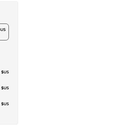
$US
1 $US
8 $US
3 $US