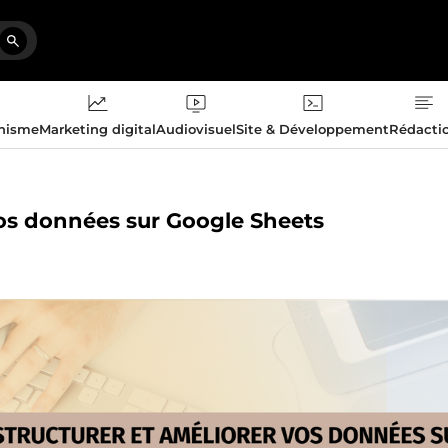
phisme
Marketing digital
Audiovisuel
Site & Développement
Rédacti
r vos données sur Google Sheets