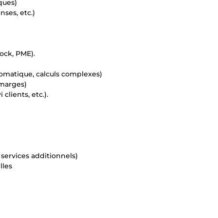
ques)
nses, etc.)
tock, PME).
tomatique, calculs complexes)
 marges)
clients, etc.).
, services additionnels)
lles