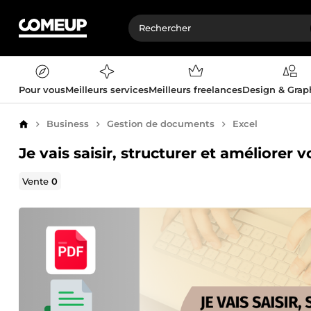
Pour vous
Meilleurs services
Meilleurs freelances
Design & Gra
Business
Gestion de documents
Excel
Accueil
Je vais saisir, structurer et améliore
Vente
0