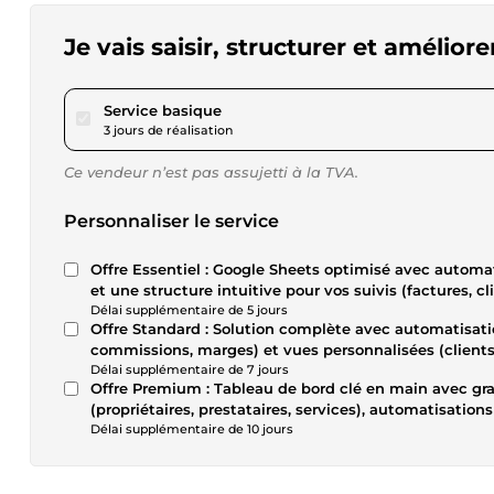
Je vais saisir, structurer et amélio
pour 57,61 $US
Service basique
3 jours de réalisation
Ce vendeur n’est pas assujetti à la TVA.
Personnaliser le service
Offre Essentiel : Google Sheets optimisé avec automatisations simples (formules, filtres, totaux automatiques)
et une structure intuitive pour vos suivis (factures, cl
Délai supplémentaire de 5 jours
Offre Standard : Solution complète avec automatisatio
commissions, marges) et vues personnalisées (clients, 
Délai supplémentaire de 7 jours
Offre Premium : Tableau de bord clé en main avec graphiques et indicateurs, gestion multi-acteurs
(propriétaires, prestataires, services), automatisation
Délai supplémentaire de 10 jours