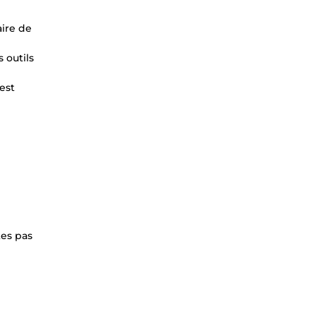
aire de
 outils
est
tes pas