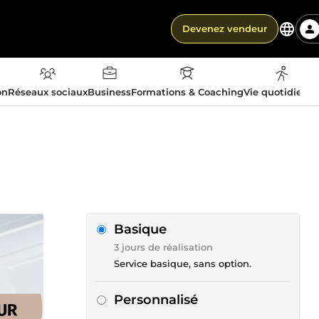
Devenez vendeur
on
Réseaux sociaux
Business
Formations & Coaching
Vie quotidienn
Basique
3 jours de réalisation
Service basique, sans option.
Personnalisé