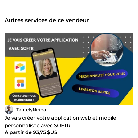
la qualité, l'attention aux détails et le respect des délais,
considérant chaque projet comme une opportunité de
démontrer l'excellence et d'assurer la satisfaction des
Autres services de ce vendeur
clients.
TantelyNirina
Je vais créer votre application web et mobile
personnalisée avec SOFTR
À partir de 93,75 $US