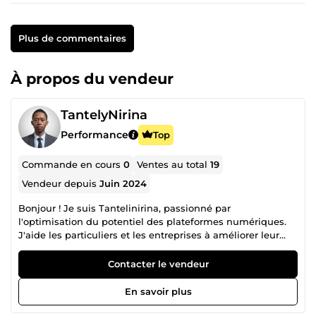
Plus de commentaires
À propos du vendeur
TantelyNirina
Performance
Top
Commande en cours
0
Ventes au total
19
Vendeur depuis
Juin 2024
Bonjour ! Je suis Tantelinirina, passionné par
l'optimisation du potentiel des plateformes numériques.
J'aide les particuliers et les entreprises à améliorer leur
efficacité opérationnelle en gérant des bases de données,
en élaborant des campagnes ciblées et en développant
Contacter le vendeur
des systèmes d'information intuitifs qui dépassent les
attentes pour répondre à divers besoins professionnels.
En savoir plus
Mon éthique de travail repose sur des valeurs telles que le
perfectionnisme, la précision et la ponctualité. Je privilégie