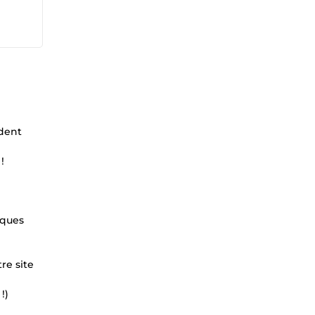
dent
!
lques
re site
!)