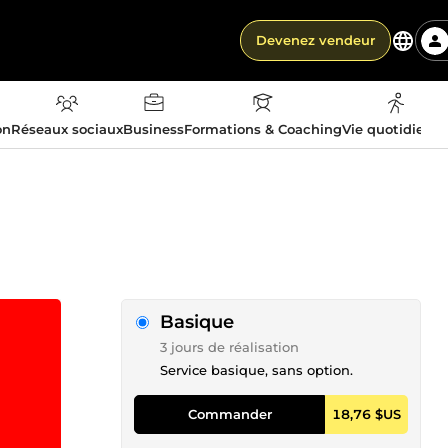
Devenez vendeur
on
Réseaux sociaux
Business
Formations & Coaching
Vie quotidienn
Basique
3 jours de réalisation
Service basique, sans option.
Commander
18,76 $US