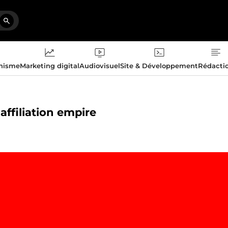
phisme
Marketing digital
Audiovisuel
Site & Développement
Rédacti
affiliation empire