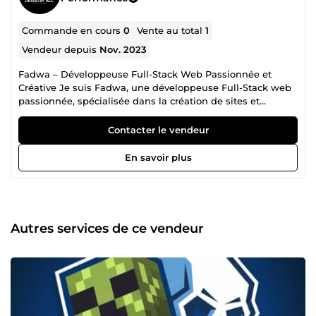
Commande en cours
0
Vente au total
1
Vendeur depuis
Nov. 2023
Fadwa – Développeuse Full-Stack Web Passionnée et
Créative Je suis Fadwa, une développeuse Full-Stack web
passionnée, spécialisée dans la création de sites et
applications modernes, performants et responsives. Entre
2024 et 2026, j’ai acquis une solide expérience en PHP,
Contacter le vendeur
React, JavaScript, HTML, CSS, MySQL, ainsi qu’en
WordPress/WooCommerce, en développant des solutions
En savoir plus
sur mesure pour des clients variés. Diplômée en
développement informatique et certifiée en Python,
développement back-end et technologies web, je combine
compétences techniques et sens du design pour concevoir
des interfaces intuitives et dynamiques, tout en assurant
Autres services de ce vendeur
des performances optimales et une expérience utilisateur
fluide. Expériences clés : Développement et déploiement
de sites web responsifs et d’applications web complètes.
Conception de plateformes e-commerce sur
WordPress/WooCommerce, avec intégration de modules
personnalisés et optimisation UX/UI. Création d’interfaces
front-end modernes avec React et Redux, intégration