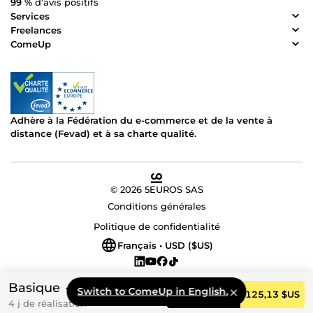
99 %
d’avis positifs
Services
Freelances
ComeUp
Adhère à la Fédération du e-commerce et de la vente à
distance (Fevad) et à sa charte qualité.
© 2026 5EUROS SAS
Conditions générales
Politique de confidentialité
Français • USD ($US)
Basique
Switch to ComeUp in English.
Commander
125,13 $US
4 j de réalisation