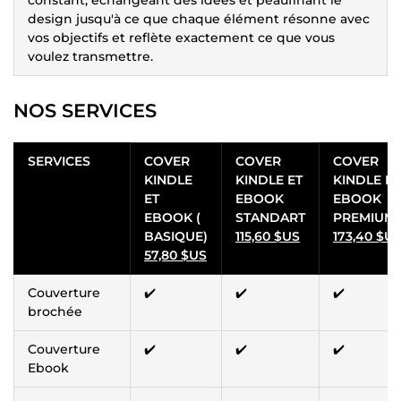
design jusqu'à ce que chaque élément résonne avec
vos objectifs et reflète exactement ce que vous
voulez transmettre.
NOS SERVICES
SERVICES
COVER
COVER
COVER
KINDLE
KINDLE ET
KINDLE ET
ET
EBOOK
EBOOK
EBOOK (
STANDART
PREMIUM
BASIQUE)
115,60 $US
173,40 $U
57,80 $US
Couverture
✔️
✔️
✔️
brochée
Couverture
✔️
✔️
✔️
Ebook