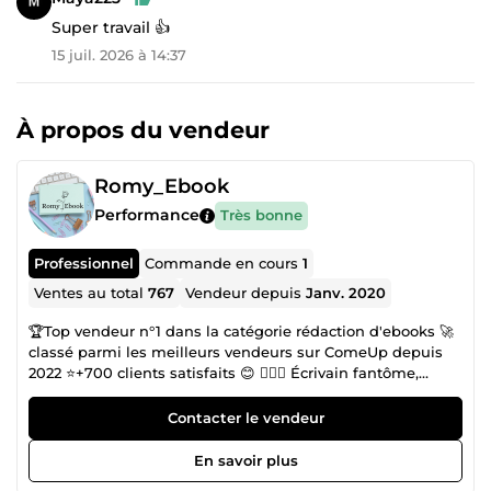
Super travail 👍
15 juil. 2026 à 14:37
À propos du vendeur
Romy_Ebook
Performance
Très bonne
Professionnel
Commande en cours
1
Ventes au total
767
Vendeur depuis
Janv. 2020
🏆Top vendeur n°1 dans la catégorie rédaction d'ebooks 🚀
classé parmi les meilleurs vendeurs sur ComeUp depuis
2022 ⭐+700 clients satisfaits 😊 ✍🏾👻 Écrivain fantôme,
Ghostwriter, Romy… appelez-moi comme vous le
souhaitez... Vous ne verrez jamais mon visage, pourtant je
Contacter le vendeur
suis là, juste derrière les mots, prêt à m’infiltrer dans vos
pensées les plus secrètes. Sans un bruit, je pénètre votre
En savoir plus
univers, j’explore chaque repli de votre imagination et je