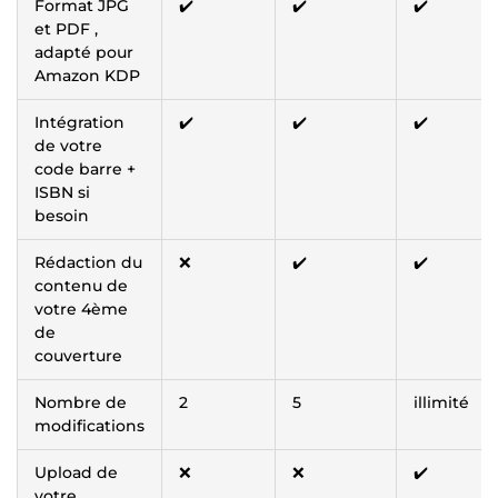
Format JPG
✔️
✔️
✔️
et PDF ,
adapté pour
Amazon KDP
Intégration
✔️
✔️
✔️
de votre
code barre +
ISBN si
besoin
Rédaction du
❌
✔️
✔️
contenu de
votre 4ème
de
couverture
Nombre de
2
5
illimité
modifications
Upload de
❌
❌
✔️
votre