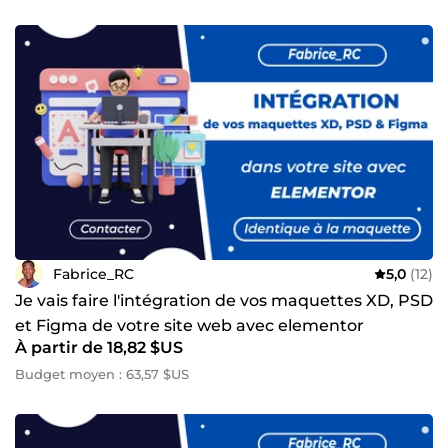
présence en ligne et créer des sites web alignés avec leur
mission, pour attirer les bons clients sans confusion. Vous
avez un site, une idée ou une offre, mais vous sentez que
quelque chose ne prend pas ? 👉 Parlons-en. Je vous aide
à simplifier, structurer et vendre — sans blabla. Contactez-
moi dès aujourd’hui ! Fabrice_RC à votre service ! 🚀
Fabrice_RC
5,0
(12)
Je vais faire l'intégration de vos maquettes XD, PSD
et Figma de votre site web avec elementor
À partir de 18,82 $US
Budget moyen : 63,57 $US