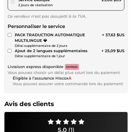
2 jours de réalisation
Ce vendeur n’est pas assujetti à la TVA.
Personnaliser le service
PACK TRADUCTION AUTOMATIQUE
+ 37,63 $US
MULTILINGUE 💎
Délai supplémentaire de 2 jours
Ajout de 2 langues supplémentaires
+ 25,09 $US
Délai supplémentaire de 1 jour
Livraison express disponible
EXPRESS
Vous pouvez choisir un délai plus court lors du paiement
Éligible à l’assurance Hiscox
Vous pouvez assurer votre commande lors du paiement
Avis des clients
5,0
(1)