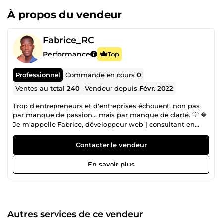
À propos du vendeur
Fabrice_RC
Performance
Top
Professionnel
Commande en cours
0
Ventes au total
240
Vendeur depuis
Févr. 2022
Trop d'entrepreneurs et d'entreprises échouent, non pas
par manque de passion… mais par manque de clarté. 💡 🔷
Je m'appelle Fabrice, développeur web | consultant en
marketing digital et depuis plus de 5 ans , j'aide des
entrepreneurs, des entreprises, freelances et marques à
Contacter le vendeur
transformer le flou en structure plus clair et prospère. 🚀 ▶️
Clarification de message ▶️ Refonte stratégique de site
En savoir plus
web ▶️ Conception d'offres irrésistibles ▶️ Optimisation
WordPress, Shopify et SEO ▶️ Création de sites web J’ai
accompagné plus de 200 projets avec un objectif simple :
🎯Faire en sorte que vos clients comprennent, achètent… et
reviennent. Fabrice_RC aide les entrepreneurs, freelances
Autres services de ce vendeur
et petites structures à clarifier leur message, structurer leur