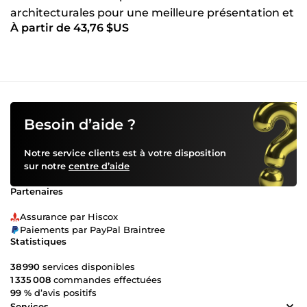
architecturales pour une meilleure présentation et
À partir de 43,76 $US
lisibilité
Besoin d’aide ?
Notre service clients est à votre disposition
sur notre
centre d’aide
Partenaires
Assurance par Hiscox
Paiements par PayPal Braintree
Statistiques
38 990
services disponibles
1 335 008
commandes effectuées
99 %
d’avis positifs
Services