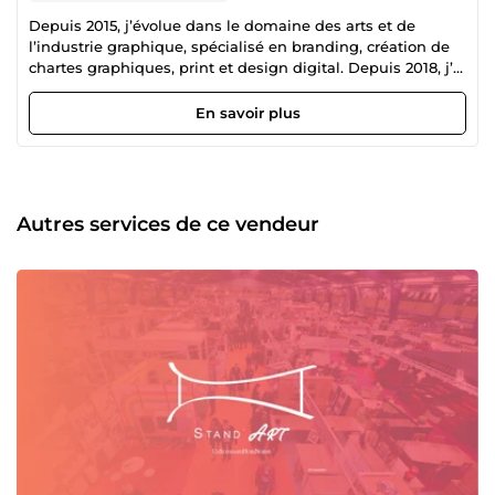
Depuis 2015, j’évolue dans le domaine des arts et de
l’industrie graphique, spécialisé en branding, création de
chartes graphiques, print et design digital. Depuis 2018, j’ai
élargi mon expertise à la 3D, avec une spécialisation dans
l’aménagement intérieur et la conception de stands. Mes
En savoir plus
clients sont principalement des chefs d’entreprise, avec
qui j’entretiens des collaborations sur le long terme. Mon
atout majeur : une compréhension précise des fiches
techniques et des briefs, garantissant des réalisations
conformes aux attentes et aux contraintes du projet. 🎯 Ma
Autres services de ce vendeur
mission : concevoir des identités visuelles et des espaces
3D qui reflètent fidèlement l’ADN de chaque marque, en
alliant créativité, rigueur et pertinence stratégique.