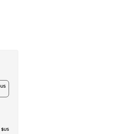
$US
8 $US