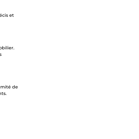
écis et
bilier.
s
ormité de
ts.