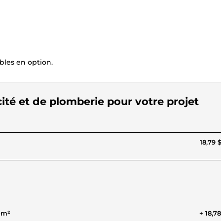
ibles en option.
icité et de plomberie pour votre projet
18,79 
0m²
+ 18,7