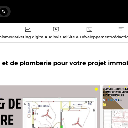
phisme
Marketing digital
Audiovisuel
Site & Développement
Rédacti
té et de plomberie pour votre projet immob