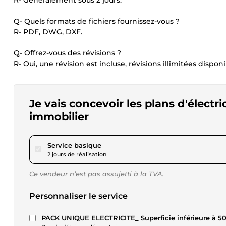
R- Généralement sous 2 jours.
Q- Quels formats de fichiers fournissez-vous ?
R- PDF, DWG, DXF.
Q- Offrez-vous des révisions ?
R- Oui, une révision est incluse, révisions illimitées dispon
Je vais concevoir les plans d'électr
immobilier
pour 17,31 $US
Service basique
2 jours de réalisation
Ce vendeur n’est pas assujetti à la TVA.
Personnaliser le service
PACK UNIQUE ELECTRICITE_ Superficie inférieure à 5