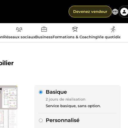
Devenez vendeur
on
Réseaux sociaux
Business
Formations & Coaching
Vie quotidienn
ilier
Basique
2 jours de réalisation
Service basique, sans option.
Personnalisé