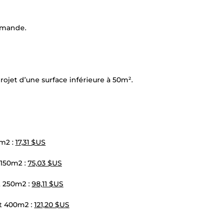
emande.
rojet d’une surface inférieure à 50m².
0m2 :
17,31 $US
 150m2 :
75,03 $US
t 250m2 :
98,11 $US
et 400m2 :
121,20 $US