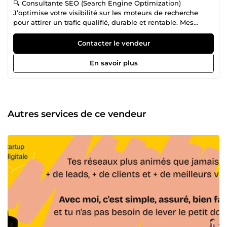
🔍 Consultante SEO (Search Engine Optimization)
J’optimise votre visibilité sur les moteurs de recherche
pour attirer un trafic qualifié, durable et rentable. Mes
missions : Audit SEO complet (technique, contenu,
popularité) Recherche de mots-clés stratégiques
Contacter le vendeur
Optimisation on-page (balises, structure, contenus)
Création et optimisation de contenus SEO Netlinking
En savoir plus
(acquisition de backlinks) Suivi des performances (trafic,
positions, conversions) Amélioration continue pour
maximiser votre ROI 👉 Objectif : vous positionner
durablement en première page et générer des leads sans
dépendre de la publicité. 🌍 Consultante GEO (Growth
Autres services de ce vendeur
Engine Optimization / stratégie de croissance digitale)
J’analyse et optimise l’ensemble de votre écosystème
digital pour générer plus de croissance, de conversions et
de chiffre d’affaires. Mes missions : Analyse globale du
tunnel de conversion Identification des points de friction
(site, réseaux, acquisition) Optimisation des parcours
utilisateurs Mise en place de stratégies d’acquisition multi-
canales Tests et itérations (A/B testing) Alignement
marketing / contenu / conversion Pilotage de la
performance (KPI business) 👉 Objectif : transformer votre
trafic en clients et structurer une croissance scalable. 💰
Consultante SEA (Search Engine Advertising) Je pilote vos