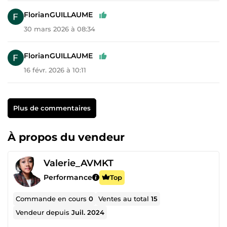
FlorianGUILLAUME
30 mars 2026 à 08:34
FlorianGUILLAUME
16 févr. 2026 à 10:11
Plus de commentaires
À propos du vendeur
Valerie_AVMKT
Performance
Top
Commande en cours
0
Ventes au total
15
Vendeur depuis
Juil. 2024