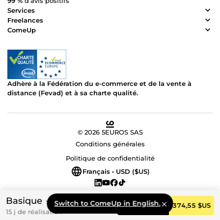
99 %
d’avis positifs
Services
Freelances
ComeUp
Adhère à la Fédération du e-commerce et de la vente à
distance (Fevad) et à sa charte qualité.
© 2026 5EUROS SAS
Conditions générales
Politique de confidentialité
Français • USD ($US)
Basique
Switch to ComeUp in English.
Commander
374,55 $US
15 j de réalisation