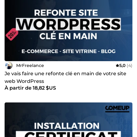
à votre disposition pour vous aider à créer un site web
performant et qui vous ressemble ! Pourquoi me choisir ?
✅ Expertise et professionnalisme ✅ Travail rigoureux et de
qualité ✅ Respect des délais et du budget ✅
Communication claire et réactive ✅ Satisfaction client
garantie Contactez-moi dès aujourd'hui pour donner vie à
votre projet web ! Patrick, votre développeur web de
confiance.
MrFreelance
5,0
(4)
Je vais faire une refonte clé en main de votre site
web WordPress
À partir de 18,82 $US