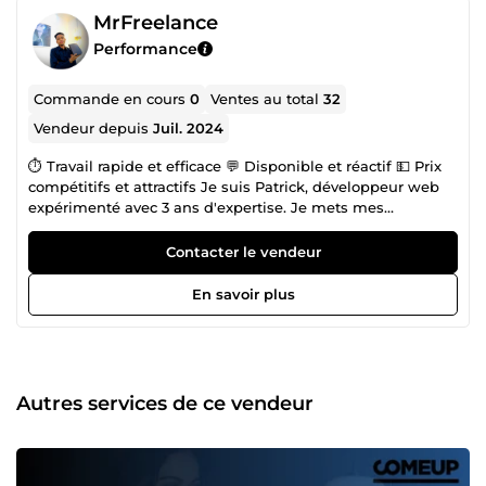
MrFreelance
Performance
Commande en cours
0
Ventes au total
32
Vendeur depuis
Juil. 2024
⏱️ Travail rapide et efficace 💬 Disponible et réactif 💵 Prix
compétitifs et attractifs Je suis Patrick, développeur web
expérimenté avec 3 ans d'expertise. Je mets mes
compétences à votre service pour créer un site web
WordPress sur mesure qui correspond parfaitement à vos
Contacter le vendeur
besoins et à vos objectifs. Mes réalisations : ✅ Site web
WordPress professionnel pour mettre en valeur votre
En savoir plus
activité et votre savoir-faire. ✅ Site vitrine tout genre pour
présenter votre entreprise, vos produits ou services. ✅ Site
e-commerce ou boutique en ligne pour vendre vos
produits en ligne et développer votre activité commerciale.
✅ Site WordPress type Blog pour partager vos contenus et
Autres services de ce vendeur
fidéliser votre audience. Je vous propose une approche
personnalisée et un accompagnement complet tout au
long de votre projet. N'hésitez pas à me contacter pour
discuter de vos besoins et obtenir un devis gratuit. Je suis