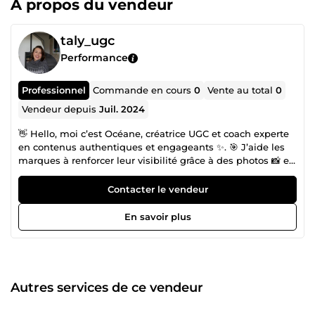
À propos du vendeur
taly_ugc
Performance
Professionnel
Commande en cours
0
Vente au total
0
Vendeur depuis
Juil. 2024
👋 Hello, moi c’est Océane, créatrice UGC et coach experte
en contenus authentiques et engageants ✨. 🎯 J’aide les
marques à renforcer leur visibilité grâce à des photos 📸 et
vidéos UGC 🎥 percutantes, idéales pour booster
l’engagement sur les réseaux sociaux 📲. 💡 Spécialisée
Contacter le vendeur
dans les secteurs santé, lifestyle, enfants (et autres si
besoin), je crée des contenus adaptés à votre image de
En savoir plus
marque, avec une mise en avant naturelle 🌿 et réaliste de
vos produits. 🤝 Prête à collaborer ? taly.ugc@gmail.com
PORTFOLIO: https://oceanec.my.canva.site/talyugc
Autres services de ce vendeur