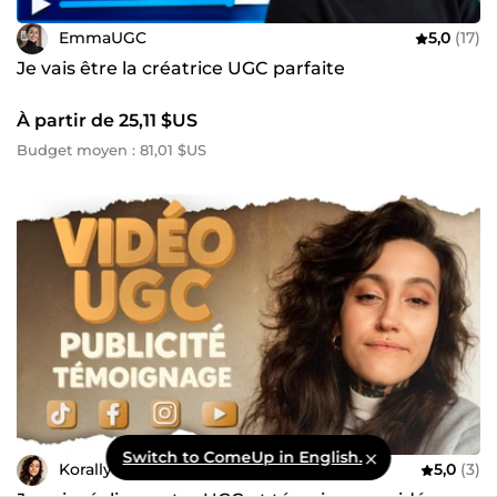
EmmaUGC
5,0
(17)
Je vais être la créatrice UGC parfaite
À partir de 25,11 $US
Budget moyen : 81,01 $US
Switch to ComeUp in English.
Korally
5,0
(3)