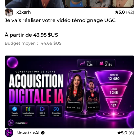
x3xsrh
5,0
(42)
Je vais réaliser votre vidéo témoignage UGC
À partir de 43,95 $US
Budget moyen : 144,66 $US
NovatrixAI
5,0
(6)