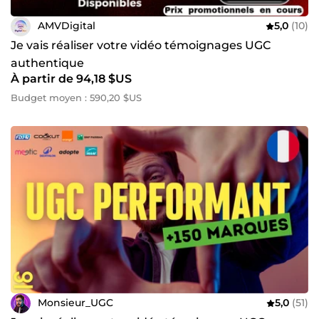
AMVDigital
5,0
(10)
Je vais réaliser votre vidéo témoignages UGC
authentique
À partir de 94,18 $US
Budget moyen : 590,20 $US
Monsieur_UGC
5,0
(51)