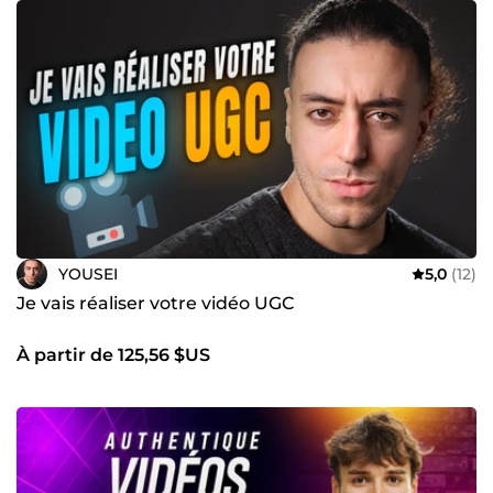
YOUSEI
5,0
(12)
Je vais réaliser votre vidéo UGC
À partir de 125,56 $US