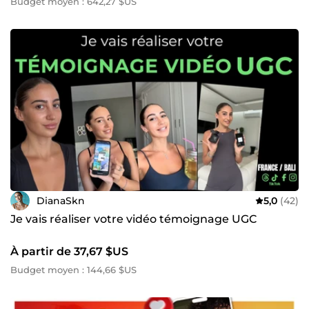
Budget moyen : 642,27 $US
DianaSkn
5,0
(42)
Je vais réaliser votre vidéo témoignage UGC
À partir de 37,67 $US
Budget moyen : 144,66 $US