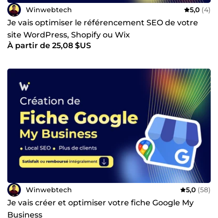
selon les besoins de votre projet; vous bénéficiez des
Winwebtech
5,0
(4)
bonnes compétences au bon moment Ce qui me
différencie vraiment ? Je comprends à la fois la technique
Je vais optimiser le référencement SEO de votre
et le business. Je ne livre pas un outil, je vous aide à
site WordPress, Shopify ou Wix
comprendre comment il va faire grandir votre activité. Vous
À partir de 25,08 $US
avez un projet en tête ? Décrivez-le moi, je vous dirai si je
peux vous aider et comment.
Winwebtech
5,0
(58)
Je vais créer et optimiser votre fiche Google My
Business