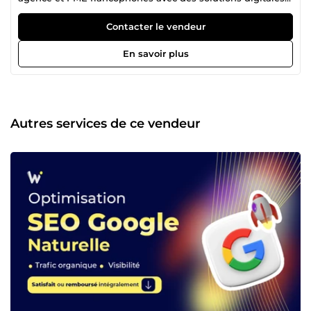
concrètes. Ce qui me tient à cœur ? Que vous voyiez une
vraie différence pas juste un livrable de plus. Ce que je fais
Contacter le vendeur
concrètement : ◀️ Chatbot IA personnalisé : un assistant
intelligent qui répond à vos clients 24h/24 sur votre site,
En savoir plus
WhatsApp ou Messenger. Il qualifie vos leads, réduit votre
charge de support et ne prend jamais de pause. ◀️
Automatisation Make.com &amp; n8n : je connecte vos
outils et automatise vos tâches répétitives. Gestion des
leads, suivi client, facturation, publication de contenu etc.
Autres services de ce vendeur
Mes clients gagnent en moyenne 8 à 15h par semaine dès
les premières semaines. ◀️ Fiche Google Business :
création, validation, rétablissement de fiche suspendue et
optimisation pour apparaître dans le Top 3 local.
Indispensable pour tout business qui veut être trouvé près
de chez ses clients. ◀️ Création de site web : sites web
professionnels et applications web sur mesure, rapides,
optimisés SEO et conçus pour convertir vos visiteurs en
clients. Pourquoi me faire confiance ? J'aurais pu vous
lister des certifications ou des chiffres impressionnants. Je
préfère être direct : Je réponds sous 24h, toujours Je vous
explique chaque décision sans jargon Je ne commence un
projet que si je suis convaincu de pouvoir vous apporter de
la valeur Je travaille avec des collaborateurs compétents