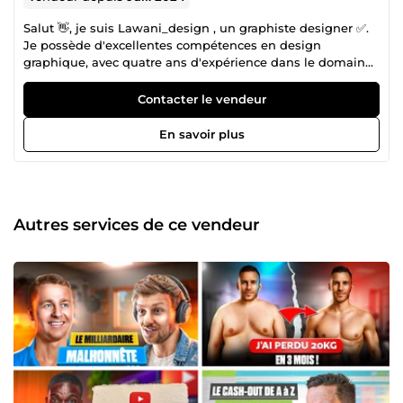
Salut 👋, je suis Lawani_design , un graphiste designer ✅.
Je possède d'excellentes compétences en design
graphique, avec quatre ans d'expérience dans le domaine
du design visuel. Je suis un expert en utilisation des
logiciels tels que : Adobe Photoshop et Illustrator.
Contacter le vendeur
Passionné par l'art et la créativité depuis mon plus jeune
âge, j'ai transformé cette passion en une carrière
En savoir plus
florissante où je combine esthétisme et fonctionnalité
pour créer des œuvres visuelles captivantes. Au cours de
ma carrière, j'ai eu l'opportunité de travailler sur une
variété de projets, allant de la conception de logos et
d'identités visuelles à la création de supports marketing et
Autres services de ce vendeur
de publicités numériques Je ne me contente pas de créer
des designs attrayants; je m'assure qu'ils soient
fonctionnels et répondent aux attentes de vos utilisateurs.
Mon processus de travail inclut une recherche approfondie,
des tests utilisateurs et une collaboration étroite avec mes
clients pour garantir des résultats qui non seulement
plaisent visuellement, mais qui sont également efficaces
et performants. Travailler avec moi, c'est de bénéficier d’:👇
✅ une touche professionnel ✅ un design moderne ✅ un
travail créatif Je suis impatient de travailler avec vous et de