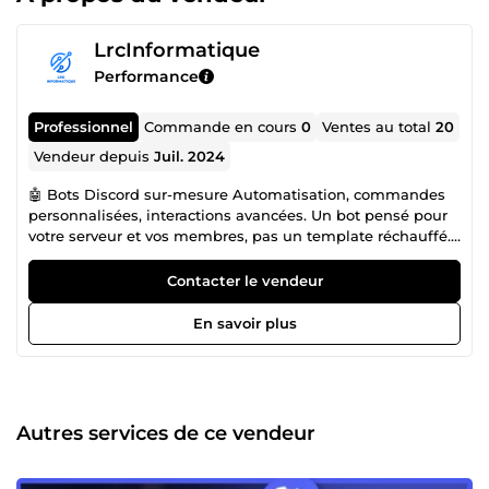
LrcInformatique
Performance
Professionnel
Commande en cours
0
Ventes au total
20
Vendeur depuis
Juil. 2024
🤖 Bots Discord sur-mesure Automatisation, commandes
personnalisées, interactions avancées. Un bot pensé pour
votre serveur et vos membres, pas un template réchauffé.
🎮 Création et gestion de serveurs Discord Mise en place
complète ou refonte d'un serveur existant, pour une
Contacter le vendeur
communauté ou un projet professionnel. 🛠️
Développement GLua pour Garry's Mod Addons sur-
En savoir plus
mesure, interfaces VGUI modernes, systèmes de gameplay
avancés : métiers, armurerie, économie virtuelle, RP ou
sandbox. Du code propre, optimisé, adapté à votre vision. 🌐
Sites web Spécialiste WordPress et WooCommerce, je crée
et personnalise des sites qui correspondent à vos besoins
Autres services de ce vendeur
réels, sans superflu. 🖥️ Administration serveurs Linux
Configuration, maintenance, sécurisation. Votre
infrastructure tourne, et elle tient dans la durée.