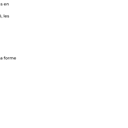
ns en
, les
 sa forme