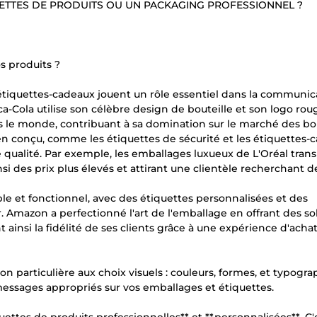
ETTES DE PRODUITS OU UN PACKAGING PROFESSIONNEL ?
s produits ?
s étiquettes-cadeaux jouent un rôle essentiel dans la communic
ca-Cola utilise son célèbre design de bouteille et son logo rou
s le monde, contribuant à sa domination sur le marché des bo
ien conçu, comme les étiquettes de sécurité et les étiquettes-
 qualité. Par exemple, les emballages luxueux de L'Oréal tra
nsi des prix plus élevés et attirant une clientèle recherchant d
ble et fonctionnel, avec des étiquettes personnalisées et des
r. Amazon a perfectionné l'art de l'emballage en offrant des so
ainsi la fidélité de ses clients grâce à une expérience d'acha
on particulière aux choix visuels : couleurs, formes, et typogra
messages appropriés sur vos emballages et étiquettes.