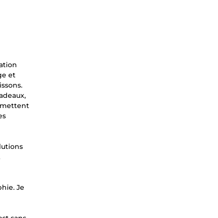
ation
ge et
issons.
cadeaux,
nsmettent
es
lutions
t
phie. Je