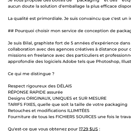
Je vous propose des boîtes de **packaging** et des **étiqu
aucun doute la solution d'emballage la plus efficace disp
La qualité est primordiale. Je suis convaincu que c'est un 
## Pourquoi choisir mon service de conception de packag
Je suis Bilal, graphiste fort de 5 années d’expérience dans
collaboration avec des agences créatives à distance pour 
missions en freelance avec des particuliers et profession
approfondie des logiciels Adobe tels que Photoshop, Illust
Ce qui me distingue ?
Respect rigoureux des DÉLAIS
RÉPONSE RAPIDE assurée
Designs ORIGINAUX, UNIQUES et SUR MESURE
TARIFS FIXES, quelle que soit la taille de votre packaging
Retouches et modifications ILLIMITÉES
Fourniture de tous les FICHIERS SOURCES une fois le trava
Qu'est-ce que vous obtenez pour
17,29 $US
: