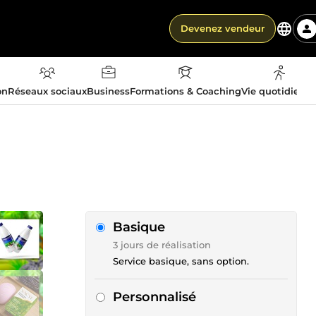
Devenez vendeur
on
Réseaux sociaux
Business
Formations & Coaching
Vie quotidienn
Basique
3 jours de réalisation
Service basique, sans option.
Personnalisé