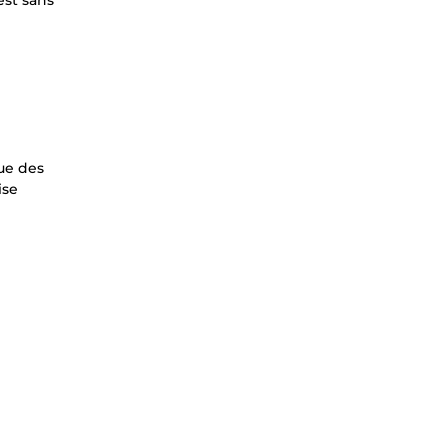
est sans
tue des
ise