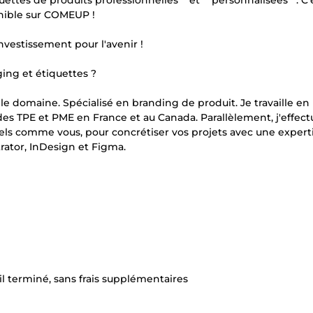
ettes de produits professionnelles** et **personnalisées**. C'
onible sur COMEUP !
investissement pour l'avenir !
ing et étiquettes ?
 le domaine. Spécialisé en branding de produit. Je travaille en
des TPE et PME en France et au Canada. Parallèlement, j'effec
nels comme vous, pour concrétiser vos projets avec une expert
rator, InDesign et Figma.
il terminé, sans frais supplémentaires