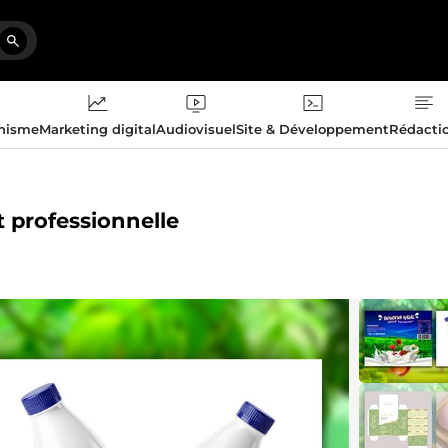
phisme
Marketing digital
Audiovisuel
Site & Développement
Rédacti
t professionnelle