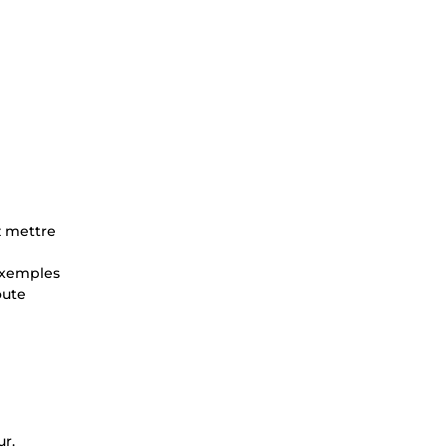
z mettre
 exemples
oute
ur.