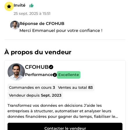
Invité
25 sept. 2025 à 15:51
Réponse de CFOHUB
Merci Emmanuel pour votre confiance !
À propos du vendeur
CFOHUB
Performance
Excellente
Commandes en cours
3
Ventes au total
83
Vendeur depuis
Sept. 2023
Transformez vos données en décisions J’aide les
entreprises à structurer, automatiser et analyser leurs
données financières pour gagner du temps, fiabiliser le
reporting et piloter la performance. ✔️ +50 projets livrés ✔️
Reporting financier Excel &amp; Power BI ✔️
Contacter le vendeur