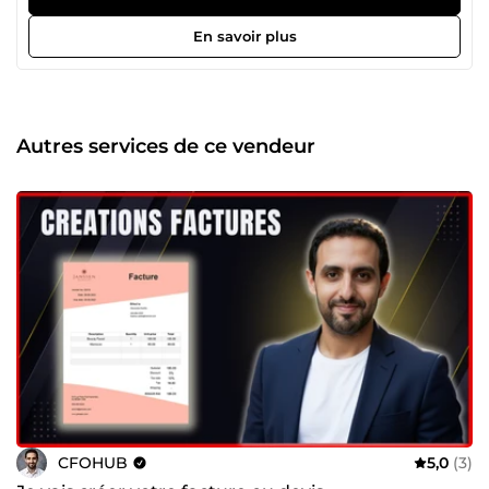
Automatisation finance (Power Query, macros) ✔️ Décisions
basées sur des chiffres fiables 🚀 Mes services Suivi de la
En savoir plus
performance, trésorerie, rentabilité, budgets. Facturation,
reporting, rapprochements, consolidation. Nettoyage,
structuration et fiabilisation de vos fichiers Excel / Power
BI. 🎯 Pourquoi me choisir ? Résultats mesurables et
garantis Zéro erreur manuelle Outils financiers prêts à
Autres services de ce vendeur
l’emploi Réponse rapide, projets urgents possibles 📞
Contactez-moi pour discuter de votre besoin.
CFOHUB
5,0
(3)