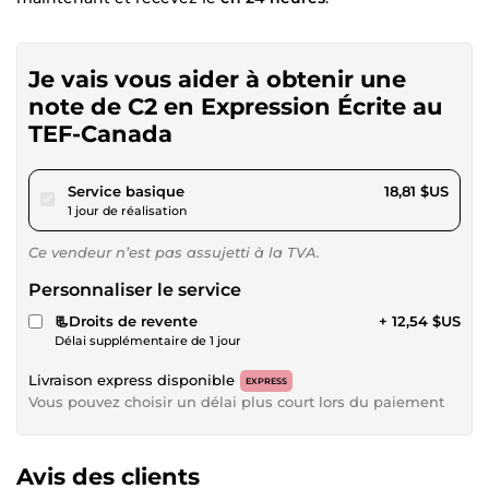
Je vais vous aider à obtenir une
note de C2 en Expression Écrite au
TEF-Canada
pour 17,34 $US
Service basique
18,81 $US
1 jour de réalisation
Ce vendeur n’est pas assujetti à la TVA.
Personnaliser le service
📃Droits de revente
+ 12,54 $US
Délai supplémentaire de 1 jour
Livraison express disponible
EXPRESS
Vous pouvez choisir un délai plus court lors du paiement
Avis des clients