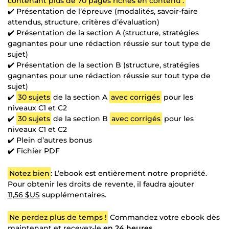
contenant plus de 70 pages riches en contenu :
✔️ Présentation de l’épreuve (modalités, savoir-faire
attendus, structure, critères d’évaluation)
✔️ Présentation de la section A (structure, stratégies
gagnantes pour une rédaction réussie sur tout type de
sujet)
✔️ Présentation de la section B (structure, stratégies
gagnantes pour une rédaction réussie sur tout type de
sujet)
✔️
30 sujets
de la section A
avec corrigés
pour les
niveaux C1 et C2
✔️
30 sujets
de la section B
avec corrigés
pour les
niveaux C1 et C2
✔️ Plein d’autres bonus
✔️ Fichier PDF
Notez bien
: L’ebook est entièrement notre propriété.
Pour obtenir les droits de revente, il faudra ajouter
11,56 $US
supplémentaires.
Ne perdez plus de temps !
Commandez votre ebook dès
maintenant et recevez-le
en 24 heures
.