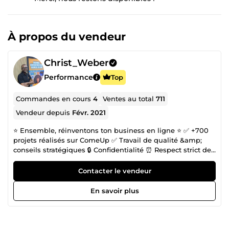
À propos du vendeur
Christ_Weber
Performance
Top
Commandes en cours
4
Ventes au total
711
Vendeur depuis
Févr. 2021
⭐️ Ensemble, réinventons ton business en ligne ⭐️ ✅ +700
projets réalisés sur ComeUp ✅ Travail de qualité &amp;
conseils stratégiques 🔒 Confidentialité ⏰ Respect strict des
délais 👋 Je suis Christ, fondateur de l’agence
DCSTRATEGY. Avec mon équipe, j’accompagne les auteurs
Contacter le vendeur
et entrepreneurs sur Amazon KDP et le marketing digital à
360° pour construire un business rentable. 💬 Contacte-moi
En savoir plus
dès maintenant pour transformer ton projet en résultats
concrets.