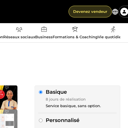
Devenez vendeur
on
Réseaux sociaux
Business
Formations & Coaching
Vie quotidienn
Basique
8 jours de réalisation
Service basique, sans option.
Personnalisé