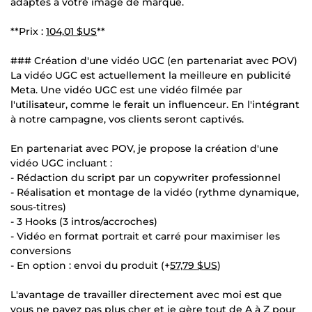
adaptés à votre image de marque.
**Prix :
104,01 $US
**
### Création d'une vidéo UGC (en partenariat avec POV)
La vidéo UGC est actuellement la meilleure en publicité
Meta. Une vidéo UGC est une vidéo filmée par
l'utilisateur, comme le ferait un influenceur. En l'intégrant
à notre campagne, vos clients seront captivés.
En partenariat avec POV, je propose la création d'une
vidéo UGC incluant :
- Rédaction du script par un copywriter professionnel
- Réalisation et montage de la vidéo (rythme dynamique,
sous-titres)
- 3 Hooks (3 intros/accroches)
- Vidéo en format portrait et carré pour maximiser les
conversions
- En option : envoi du produit (+
57,79 $US
)
L'avantage de travailler directement avec moi est que
vous ne payez pas plus cher et je gère tout de A à Z pour