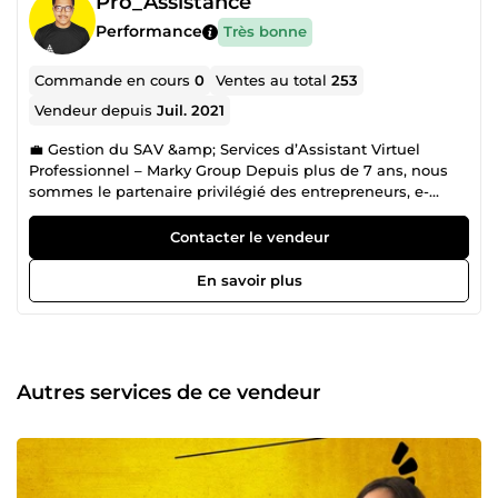
Pro_Assistance
Performance
Très bonne
Commande en cours
0
Ventes au total
253
Vendeur depuis
Juil. 2021
💼 Gestion du SAV &amp; Services d’Assistant Virtuel
Professionnel – Marky Group Depuis plus de 7 ans, nous
sommes le partenaire privilégié des entrepreneurs, e-
commerçants et professionnels ambitieux qui souhaitent
gagner du temps ⏳, déléguer efficacement 📤 et optimiser
Contacter le vendeur
leur organisation 🗂️. Je suis Marky, fondateur de l’agence
Marky Group, une structure composée de talents
En savoir plus
spécialisés dans les services d’assistant virtuel 🧠 et la
gestion externalisée des tâches administratives et
opérationnelles. 🎯 Notre mission est claire : permettre à
nos clients de se libérer des tâches chronophages pour se
recentrer sur leur cœur de métier. Nous intervenons en
Autres services de ce vendeur
tant qu'assistant virtuel polyvalent, disponible et
rigoureux, capable de gérer une multitude de missions
avec précision et discrétion. À un tarif imbattable de 6,99 €
de l’heure 💶, notre offre est à la fois économique, fiable et
professionnelle. Depuis 2017, nous avons eu le privilège de