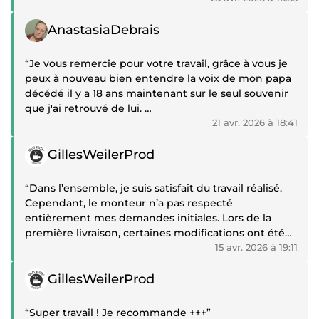
Témoignage positif
AnastasiaDebrais
“Je vous remercie pour votre travail, grâce à vous je
peux à nouveau bien entendre la voix de mon papa
décédé il y a 18 ans maintenant sur le seul souvenir
que j'ai retrouvé de lui.
Vraiment un très grand merci !!!”
21 avr. 2026 à 18:41
Témoignage positif
GillesWeilerProd
“Dans l’ensemble, je suis satisfait du travail réalisé.
Cependant, le monteur n’a pas respecté
entièrement mes demandes initiales. Lors de la
première livraison, certaines modifications ont été
refusées dans un premier temps, puis finalement
15 avr. 2026 à 19:11
acceptées après insistance.
Témoignage positif
Malheureusement, la deuxième version ne
GillesWeilerProd
correspondait toujours pas à mes attentes, car
plusieurs éléments problématiques n’avaient pas
“Super travail ! Je recommande +++”