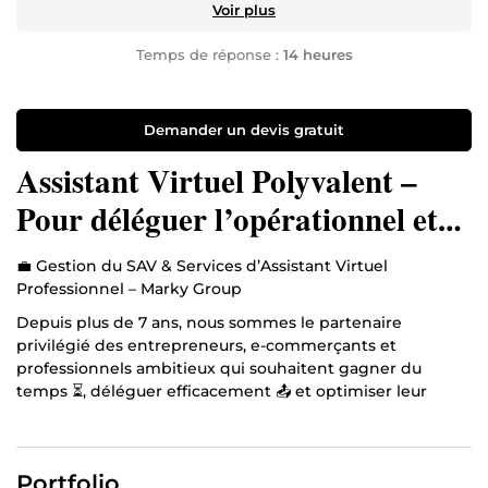
Voir plus
Temps de réponse :
14 heures
Demander un devis gratuit
Assistant Virtuel Polyvalent –
Pour déléguer l’opérationnel et
gagner du temps au quotidien.
💼 Gestion du SAV & Services d’Assistant Virtuel
Professionnel – Marky Group
Depuis plus de 7 ans, nous sommes le partenaire
privilégié des entrepreneurs, e-commerçants et
professionnels ambitieux qui souhaitent gagner du
temps ⏳, déléguer efficacement 📤 et optimiser leur
organisation 🗂️. Je suis Marky, fondateur de l’agence
Marky Group, une structure composée de talents
spécialisés dans les services d’assistant virtuel 🧠 et la
Portfolio
gestion externalisée des tâches administratives et