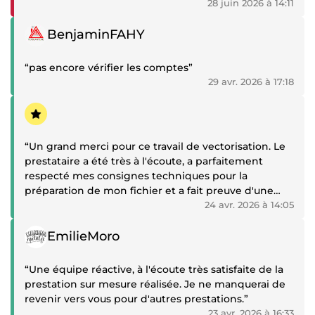
28 juin 2026 à 14:11
Témoignage positif
BenjaminFAHY
“pas encore vérifier les comptes”
29 avr. 2026 à 17:18
Témoignage positif
“Un grand merci pour ce travail de vectorisation. Le
prestataire a été très à l'écoute, a parfaitement
respecté mes consignes techniques pour la
préparation de mon fichier et a fait preuve d'une
grande réactivité pour les ajustements demandés.
24 avr. 2026 à 14:05
Le résultat est net, propre et prêt pour la
Témoignage positif
numérisation en broderie. Je recommande
EmilieMoro
vivement !”
“Une équipe réactive, à l'écoute très satisfaite de la
prestation sur mesure réalisée. Je ne manquerai de
revenir vers vous pour d'autres prestations.”
23 avr. 2026 à 16:33