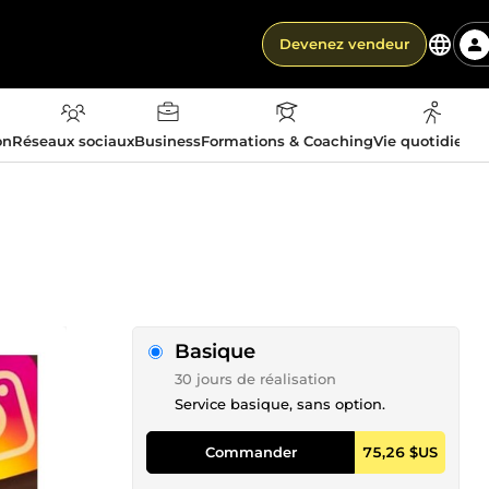
Devenez vendeur
on
Réseaux sociaux
Business
Formations & Coaching
Vie quotidienn
Basique
30 jours de réalisation
Service basique, sans option.
Commander
75,26 $US