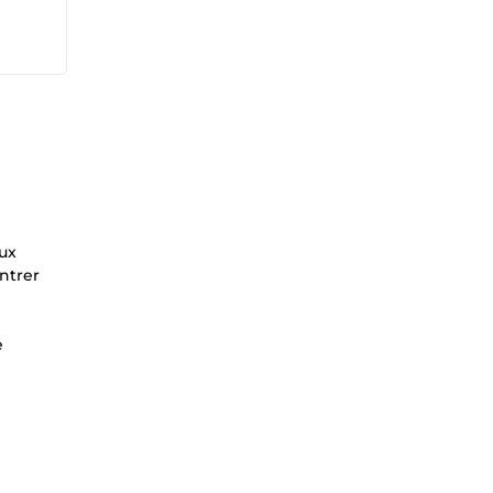
aux
ntrer
e