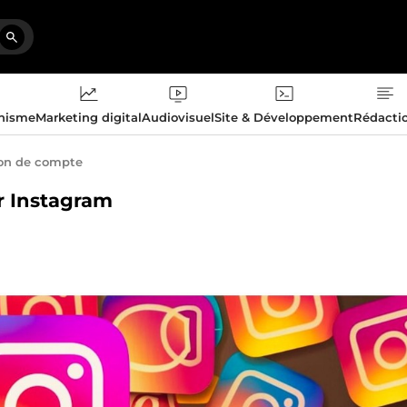
phisme
Marketing digital
Audiovisuel
Site & Développement
Rédacti
on de compte
r Instagram