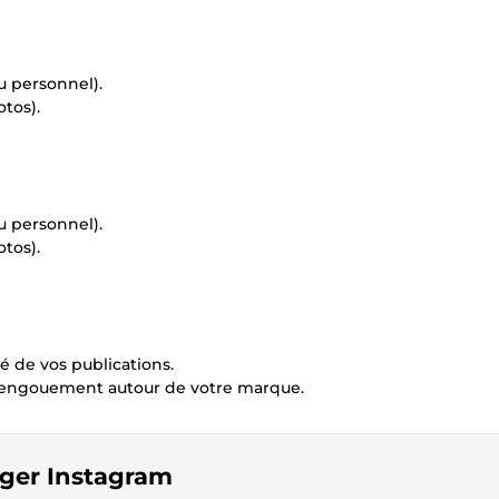
u personnel).
otos).
u personnel).
otos).
té de vos publications.
 l'engouement autour de votre marque.
ager Instagram