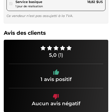
pour 17,34 $US
Service basique
18,82 $US
1 jour de réalisation
Ce vendeur n’est pas assujetti à la TVA.
Avis des clients
5,0
(1)
1 avis positif
Aucun avis négatif