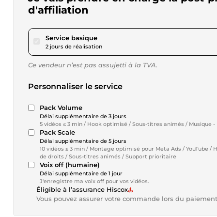
d'affiliation
pour 34,68 $US
Service basique
2 jours de réalisation
Ce vendeur n’est pas assujetti à la TVA.
Personnaliser le service
Pack Volume
Délai supplémentaire de 3 jours
5 vidéos ≤ 3 min / Hook optimisé / Sous-titres animés / Musique - b-
Pack Scale
Délai supplémentaire de 5 jours
10 vidéos ≤ 3 min / Montage optimisé pour Meta Ads / YouTube / Ho
de droits / Sous-titres animés / Support prioritaire
Voix off (humaine)
Délai supplémentaire de 1 jour
J'enregistre ma voix off pour vos vidéos.
Éligible à l’assurance Hiscox
Vous pouvez assurer votre commande lors du paiemen