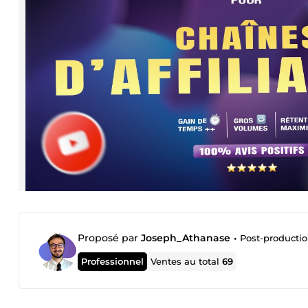
Proposé par
Joseph_Athanase
•
Post-productio
Professionnel
Ventes au total
69