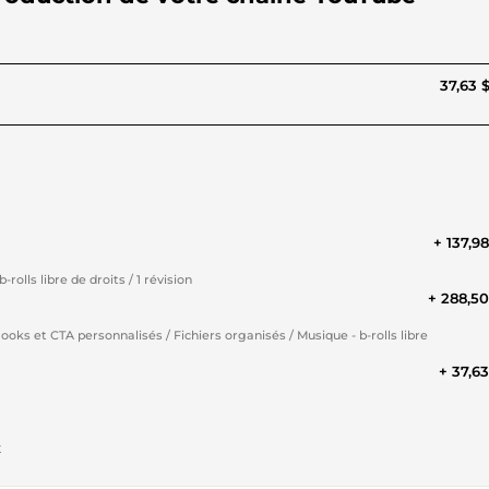
37,63 
+ 137,9
rolls libre de droits / 1 révision
+ 288,5
oks et CTA personnalisés / Fichiers organisés / Musique - b-rolls libre
+ 37,6
t