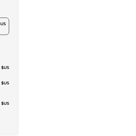
$US
8 $US
0 $US
3 $US