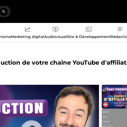
phisme
Marketing digital
Audiovisuel
Site & Développement
Rédacti
uction de votre chaîne YouTube d'affiliat