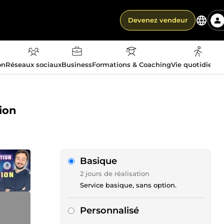
Devenez vendeur
on
Réseaux sociaux
Business
Formations & Coaching
Vie quotidienn
ion
Basique
2 jours de réalisation
Service basique, sans option.
Personnalisé