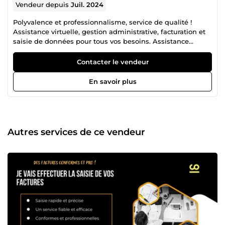
Vendeur depuis
Juil. 2024
Polyvalence et professionnalisme, service de qualité !
Assistance virtuelle, gestion administrative, facturation et
saisie de données pour tous vos besoins. Assistance
Virtuelle Administrative et Personnelle Je suis Hoby,
spécialisée en assistance virtuelle pour vous aider à gérer
Contacter le vendeur
efficacement vos tâches administratives et personnelles.
Mon objectif est de vous libérer du temps pour vous
En savoir plus
concentrer sur vos priorités. - Gestion des Emails : Tri,
réponse et organisation de votre boîte de réception pour
une communication fluide et efficace. - Gestion d'Agenda :
Planification de rendez-vous, réunions et événements pour
une organisation sans faille. - Traitement de Documents :
Autres services de ce vendeur
Saisie, formatage et gestion de documents administratifs,
garantissant précision et professionnalisme. - Recherche et
Commandes : Réalisation de recherches spécifiques et
gestion des commandes en ligne pour répondre à vos
besoins personnels et professionnels. Facturation Je
propose des services de facturation précis et efficaces pour
assurer une gestion financière sans faille. - Création et
Envoi de Factures : Élaboration de factures détaillées et
envoi aux clients dans les délais. - Suivi des Paiements :
Gestion des paiements reçus et relance des factures