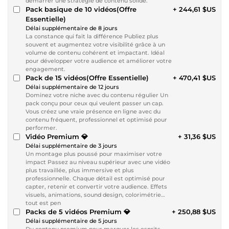
démarrer une stratégie de contenu solide.
Pack basique de 10 vidéos(Offre
+ 244,61 $US
Essentielle)
Délai supplémentaire de 8 jours
La constance qui fait la différence Publiez plus
souvent et augmentez votre visibilité grâce à un
volume de contenu cohérent et impactant. Idéal
pour développer votre audience et améliorer votre
engagement.
Pack de 15 vidéos(Offre Essentielle)
+ 470,41 $US
Délai supplémentaire de 12 jours
Dominez votre niche avec du contenu régulier Un
pack conçu pour ceux qui veulent passer un cap.
Vous créez une vraie présence en ligne avec du
contenu fréquent, professionnel et optimisé pour
performer.
Vidéo Premium 💎
+ 31,36 $US
Délai supplémentaire de 3 jours
Un montage plus poussé pour maximiser votre
impact Passez au niveau supérieur avec une vidéo
plus travaillée, plus immersive et plus
professionnelle. Chaque détail est optimisé pour
capter, retenir et convertir votre audience. Effets
visuels, animations, sound design, colorimétrie…
tout est pen
Packs de 5 vidéos Premium 💎
+ 250,88 $US
Délai supplémentaire de 5 jours
Du contenu premium pour marquer les esprits