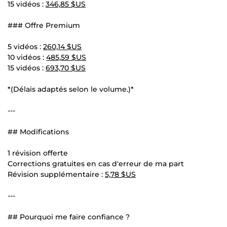
15 vidéos :
346,85 $US
### Offre Premium
5 vidéos :
260,14 $US
10 vidéos :
485,59 $US
15 vidéos :
693,70 $US
*(Délais adaptés selon le volume.)*
---
## Modifications
1 révision offerte
Corrections gratuites en cas d'erreur de ma part
Révision supplémentaire :
5,78 $US
---
## Pourquoi me faire confiance ?