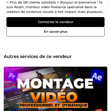
⭐ Plus de 150 clients satisfaits ⭐ Bonjour et bienvenue ! Je
suis Ralph, monteur vidéo freelance spécialisé dans la
création de contenus visuels à fort impact. Avec plusieurs
années d’expérience, j’accompagne entrepreneurs,
marques et créateurs dans la réalisation de vidéos
Contacter le vendeur
engageantes, pensées pour capter l’attention et maximiser
les performances. Mes services : Montage vidéo pour
En savoir plus
publicités (ADS), VSL, YouTube et TikTok Motion design
créatif et professionnel Création de miniatures YouTube
percutantes Pourquoi travailler avec moi ? +150 clients
satisfaits : une expérience solide et reconnue Qualité et
créativité : des montages sur mesure adaptés à votre
Autres services de ce vendeur
image Respect des délais : livraison rapide et fiable
Communication claire : un suivi sérieux tout au long du
projet Mon objectif est simple : vous fournir des vidéos qui
attirent, engagent et convertissent.