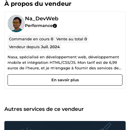
À propos du vendeur
Na_DevWeb
Performance
Commande en cours
0
Vente au total
0
Vendeur depuis
Juil. 2024
Nasa, spécialisé en développement web, développement
mobile et intégration HTML/CSS/JS. Mon tarif est de 6,99
euros de l'heure, et je m'engage à fournir des services de
haute qualité pour répondre à vos besoins technologiques
🌟 Développeur web : je crée des sites web robustes et
En savoir plus
fonctionnels, adaptés à vos besoins spécifiques. Que vous
ayez besoin d'un site vitrine, d'une boutique en ligne ou
d'une application web, je suis là pour concrétiser vos idées
💻 Développeur mobile : je développe des applications
mobiles performantes et intuitives pour Android et iOS.
Autres services de ce vendeur
Mon objectif est de vous aider à atteindre votre audience
mobile avec des applications innovantes et conviviales 📱
Intégrateur HTML/CSS/JS : je transforme vos maquettes en
sites web réactifs et interactifs en utilisant HTML, CSS et