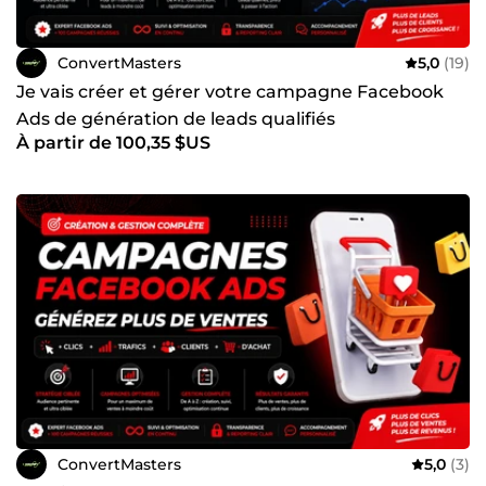
Événementiel Restauration &amp; hôtellerie Services
locaux (salons, pressing, etc.) Éducation &amp; écoles
privées Technologies &amp; startups Fitness &amp; bien-
ConvertMasters
5,0
(19)
être 👉 Peu importe votre secteur, la formule reste la
même : attirer les bonnes personnes, au bon moment,
Je vais créer et gérer votre campagne Facebook
avec le bon message. 📊 J'ai une approche très simple et
Ads de génération de leads qualifiés
optimisée : tester, analyser, optimiser… jusqu’à obtenir des
À partir de 100,35 $US
résultats concrets et mesurables. 📩 Vous cherchez des
leads qualifiés, pas juste de la visibilité ? Discutons de
votre projet.
ConvertMasters
5,0
(3)