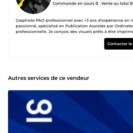
Commande en cours
0
Vente au total
0
Graphiste PAO professionnel avec +3 ans d'expérience en i
passionné, spécialisé en Publication Assistée par Ordinat
professionnelle. Je conçois des visuels prêts à être impri
techniques les plus exigeantes. 💼 Mes compétences clés : Création de logos professionnels (identité visuelle unique et
impactante) Conception de flyers, affiches, dépliants, cart
Contacter le
logos et d’illustrations (qualité parfaite pour impression o
perdus, tracés de coupe, CMJN, PDF HD, etc. Retouches d
pour impressions offset &amp; numériques 🧠 Ce qui me différencie : Une maîtrise des contraintes techniques liées à l’impression
réelle Un souci du détail sur chaque projet : qualité, équil
professionnelles Une grande réactivité, un travail rapide
Logiciels maîtrisés : Adobe Photoshop, Illustrator, InDesig
Autres services de ce vendeur
JPG selon vos besoins 📩 Vous avez un projet ? N'hésitez pas à m'envoyer un message, je suis disponible pour discuter de vos
idées et les transformer en visuels percutants et imprimable