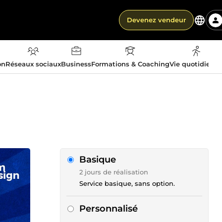
Devenez vendeur
on
Réseaux sociaux
Business
Formations & Coaching
Vie quotidienn
Basique
2 jours de réalisation
Service basique, sans option.
Personnalisé