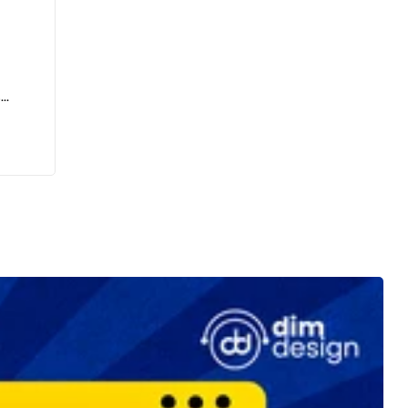
s
 de
nds
s PAO
🛠️
NG ou