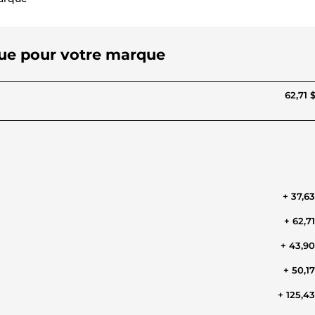
ique pour votre marque
62,71 
+ 37,6
+ 62,7
+ 43,9
+ 50,1
+ 125,4