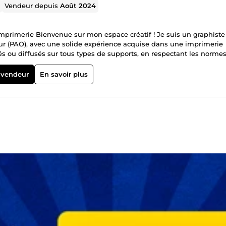
Vendeur depuis
Août 2024
mprimerie Bienvenue sur mon espace créatif ! Je suis un graphiste
eur (PAO), avec une solide expérience acquise dans une imprimerie
més ou diffusés sur tous types de supports, en respectant les norme
es de visite et tout support de communication visuelle Vectorisation
 vendeur
En savoir plus
u découpe) Préparation de fichiers prêts à imprimer : gestion des fo
’images / Détourages précis / Harmonisation des couleurs Montage
ibre graphique, lisibilité Des créations modernes, élégantes et 100%
 et bien fait Un accompagnement personnalisé pour chaque commande 
n, CorelDRAW, Acrobat Pro Fichiers livrés : PDF HD, AI, EPS, SVG, P
s ! Satisfaction client garantie ✅