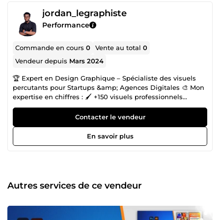
jordan_legraphiste
Performance
Commande en cours
0
Vente au total
0
Vendeur depuis
Mars 2024
🏆 Expert en Design Graphique – Spécialiste des visuels
percutants pour Startups &amp; Agences Digitales 🎨 Mon
expertise en chiffres : 🖌️ +150 visuels professionnels
réalisés 🚀 +40 marques accompagnées dans leur
communication visuelle 💼 2 ans d’expérience en
Contacter le vendeur
graphisme digital 📈 Des créations utilisées dans +100
campagnes publicitaires en ligne 💡 Ce que ça veut dire
En savoir plus
pour vous : Votre marque se démarque par des visuels
cohérents, modernes et vendeurs, capables d’attirer
l’attention et de convertir vos prospects en clients. ✨ Ce
que je fais pour vous : ✅ Création de logos professionnels
et identités visuelles complètes ✅ Conception de flyers,
Autres services de ce vendeur
affiches publicitaires et bannières digitales ✅ Réalisation
de couvertures e-book, magazines et présentations
visuelles ✅ Élaboration de chartes graphiques modernes et
harmonisées 💥 Pourquoi travailler avec moi ? ⭐ Spécialiste