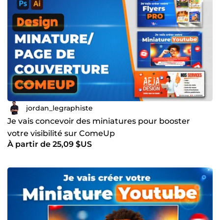
des visuels publicitaires pour startups et agences digitales
🎯 Maîtrise d’Adobe Photoshop, Illustrator et InDesign au
quotidien 📈 Créations pensées pour la conversion et la
performance marketing ⚡ Disponible, réactif et à l’écoute
de vos besoins 👉 Contactez-moi dès maintenant et
faisons de vos idées des visuels qui attirent, inspirent et
vendent.
jordan_legraphiste
Je vais concevoir des miniatures pour booster
votre visibilité sur ComeUp
À partir de 25,09 $US