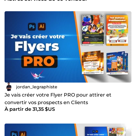
affiches publicitaires et bannières digitales ✅ Réalisation
de couvertures e-book, magazines et présentations
visuelles ✅ Élaboration de chartes graphiques modernes et
harmonisées 💥 Pourquoi travailler avec moi ? ⭐ Spécialiste
des visuels publicitaires pour startups et agences digitales
🎯 Maîtrise d’Adobe Photoshop, Illustrator et InDesign au
quotidien 📈 Créations pensées pour la conversion et la
performance marketing ⚡ Disponible, réactif et à l’écoute
de vos besoins 👉 Contactez-moi dès maintenant et
faisons de vos idées des visuels qui attirent, inspirent et
vendent.
jordan_legraphiste
Je vais créer votre Flyer PRO pour attirer et
convertir vos prospects en Clients
À partir de 31,35 $US