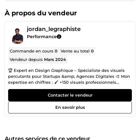
À propos du vendeur
jordan_legraphiste
Performance
Commande en cours
0
Vente au total
0
Vendeur depuis
Mars 2024
🏆 Expert en Design Graphique – Spécialiste des visuels
percutants pour Startups &amp; Agences Digitales 🎨 Mon
expertise en chiffres : 🖌️ +150 visuels professionnels
réalisés 🚀 +40 marques accompagnées dans leur
communication visuelle 💼 2 ans d’expérience en
Contacter le vendeur
graphisme digital 📈 Des créations utilisées dans +100
campagnes publicitaires en ligne 💡 Ce que ça veut dire
En savoir plus
pour vous : Votre marque se démarque par des visuels
cohérents, modernes et vendeurs, capables d’attirer
l’attention et de convertir vos prospects en clients. ✨ Ce
que je fais pour vous : ✅ Création de logos professionnels
et identités visuelles complètes ✅ Conception de flyers,
Autres services de ce vendeur