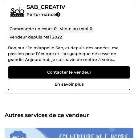
SAB_CREATIV
Performance
Commande en cours
0
Vente au total
0
Vendeur depuis
Mai 2022
Bonjour ! Je m'appelle Sab, et depuis des années, ma
passion pour l'écriture et l'art graphique ne cesse de
grandir. Aujourd'hui, je suis ravie de mettre à votre
disposition tout le savoir-faire que j'ai acquis au fil du
temps. Que ce soit dans le domaine du graphisme avec
Contacter le vendeur
mes services de modélisation 3D et de créations d'ebooks
fascinants, ou dans le domaine des lettres et de l'écriture,
En savoir plus
je vous propose d'embarquer pour une aventure unique
avec Sab_Creativ. Je m'engage à vous offrir une
satisfaction garantie en étant toujours à l'écoute de vos
besoins pour les retranscrire avec soin dans chacun de vos
projets.
Autres services de ce vendeur