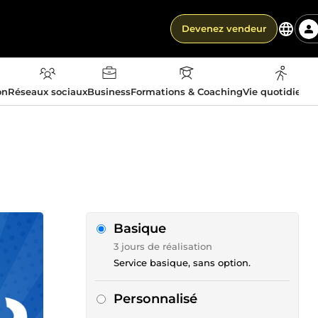
Devenez vendeur
on
Réseaux sociaux
Business
Formations & Coaching
Vie quotidienn
Basique
3 jours de réalisation
Service basique, sans option.
Personnalisé