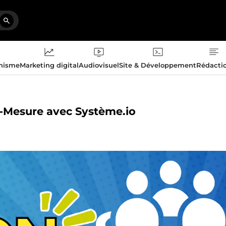
phisme
Marketing digital
Audiovisuel
Site & Développement
Rédacti
r-Mesure avec Système.io