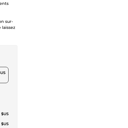
ments
on sur-
 laissez
$US
5 $US
9 $US