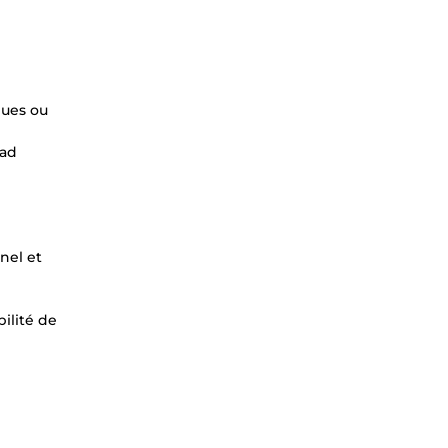
ques ou
ead
nel et
ilité de