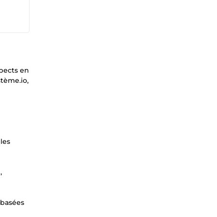
spects en
stème.io,
les
,
 basées