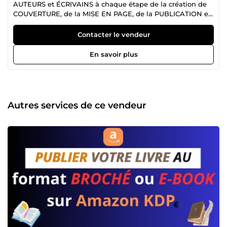
AUTEURS et ÉCRIVAINS à chaque étape de la création de
COUVERTURE, de la MISE EN PAGE, de la PUBLICATION et
la PROMOTION de vos** LIVRES** sur Amazon 📚. Nous
vous accompagnons ainsi dans la création de vos
Contacter le vendeur
AFFICHES, BANNIERES, VISUELS promotionnels et tous vos
besoins en DESIGN et IMAGE. ✨ ***Laissez-nous
En savoir plus
transformer vos concepts en visuels percutants qui captent
l’attention et mettent en valeur votre projet. ***🚀
Autres services de ce vendeur