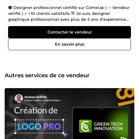
🟠 Designer professionnel certifié sur ComeUp | ✅ Vendeur
vérifié | ⭐ +10 clients satisfaits 👋 Je suis designer
graphique professionnel avec plus de 5 ans d’expérience
dans la création visuelle et le design digital. 🎨 Mes
spécialités : ✅ Identité visuelle &amp; branding : création
Contacter le vendeur
de logos, chartes graphiques et univers de marque ✅
Design UX/UI : maquettes modernes et ergonomiques
En savoir plus
pour sites web et applications mobiles ✅ Motion design
&amp; supports visuels : animations, bannières et
contenus qui captent l’attention 🚀 Mon objectif est simple
: vous aider à valoriser votre image de marque grâce à un
design professionnel, impactant et adapté à vos besoins.
Autres services de ce vendeur
Que ce soit pour une identité unique, un prototype UX/UI
engageant ou des supports de communication efficaces,
je vous accompagne avec créativité et rigueur. ✨ Pourquoi
me choisir ? 🔹 Créativité originale et designs modernes 🔹
Respect des délais et accompagnement personnalisé 🔹
Expérience confirmée et clients satisfaits 🎯 Pour moi, le
design est plus qu’un simple visuel : c’est un levier
stratégique qui attire, engage et fidélise vos clients. 📩 Prêt
à donner vie à vos idées ? Contactez-moi dès maintenant
et transformons votre projet en réussite. 🚀