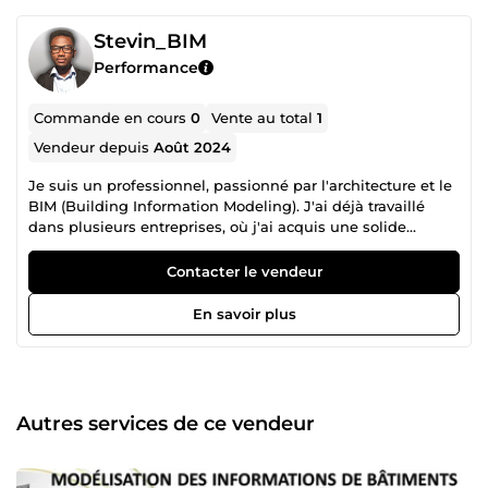
Stevin_BIM
Performance
Commande en cours
0
Vente au total
1
Vendeur depuis
Août 2024
Je suis un professionnel, passionné par l'architecture et le
BIM (Building Information Modeling). J'ai déjà travaillé
dans plusieurs entreprises, où j'ai acquis une solide
expertise en conception et modélisation de bâtiments. En
tant que technicien supérieur spécialisé en génie civil, je
Contacter le vendeur
possède plus de 3 ans d'expérience dans la modélisation
des informations du bâtiment (BIM). Mon rôle principal
En savoir plus
dans les projets est celui de Modélisateur, Coordinateur et
Gestionnaire BIM. J'ai également eu l'opportunité de
diriger une équipe de modélisateurs BIM
Autres services de ce vendeur