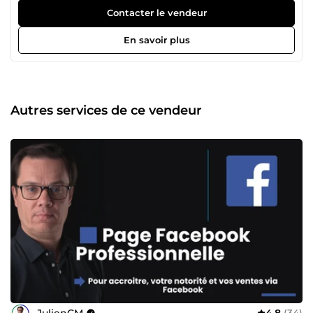
l’accompagnement des entreprises locales. Mon objectif
Contacter le vendeur
est simple : maximiser votre présence en ligne pour attirer
davantage de clients dans votre zone géographique.
En savoir plus
Pourquoi me choisir ? 1. Une expertise certifiée et reconnue
En tant qu’expert certifié Google My Business, je maîtrise
parfaitement les outils nécessaires pour optimiser votre
visibilité sur Google Maps et dans les recherches locales.
Mais mon savoir-faire ne s’arrête pas là ! 2. Des solutions
Autres services de ce vendeur
locales diversifiées Outre la création et l’optimisation de
votre fiche Google My Business, je propose d’autres
services essentiels pour développer votre présence locale :
Gestion de votre réputation en ligne (avis clients, e-
réputation). Optimisation de votre présence sur d’autres
plateformes locales (Yelp, PagesJaunes, Bing Places).
Publicités locales ciblées via Google Ads et réseaux
sociaux. 3. Des résultats concrets et mesurables Mon
approche est orientée résultats. Je vous aide à générer
plus de visites, d’appels et de contacts qualifiés grâce à
une stratégie sur mesure et adaptée à vos besoins
spécifiques. 4. Un accompagnement complet et
personnalisé Chaque entreprise est unique. Que vous
soyez un commerce, un artisan ou une PME, je crée des
solutions adaptées à votre activité pour garantir votre
JulienCM
4,8
(34)