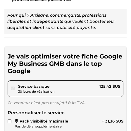
Pour qui ?
Artisans
,
commerçants
,
professions
libérales
et
indépendants
qui veulent booster leur
acquisition client
sans publicité payante.
Je vais optimiser votre fiche Google
My Business GMB dans le top
Google
pour 115,59 $US
Service basique
125,42 $US
30 jours de réalisation
Ce vendeur n’est pas assujetti à la TVA.
Personnaliser le service
🌟 Pack visibilité maximale
+ 31,36 $US
Pas de délai supplémentaire