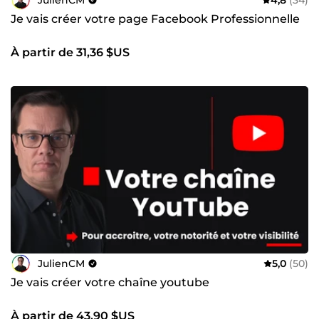
succès. Ce qui fait ma différence Avec une combinaison
de compétences certifiées, une expérience solide et une
Je vais créer votre page Facebook Professionnelle
compréhension approfondie des besoins locaux, je suis un
partenaire de confiance pour développer votre activité. 🚀
À partir de 31,36 $US
Prêt(e) à transformer votre visibilité locale ? Contactez-moi
dès aujourd’hui pour mettre en place une stratégie qui
attire vos clients là où ils en ont besoin !
JulienCM
5,0
(50)
Je vais créer votre chaîne youtube
À partir de 43,90 $US