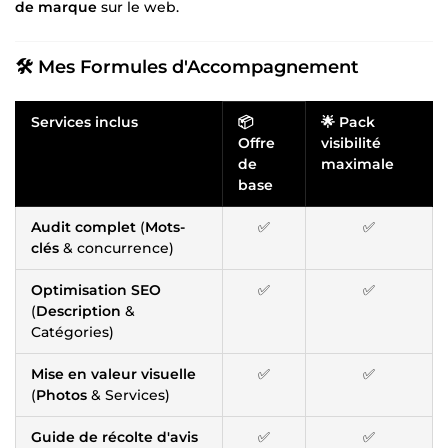
de marque
sur le web.
🛠️ Mes Formules d'Accompagnement
Services inclus
📦
🌟 Pack
Offre
visibilité
de
maximale
base
Audit complet
(
Mots-
✅
✅
clés
& concurrence)
Optimisation SEO
✅
✅
(
Description
&
Catégories)
Mise en valeur visuelle
✅
✅
(
Photos
& Services)
Guide de récolte d'avis
✅
✅