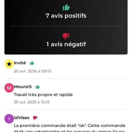
7 avis positifs
1 avis négatif
Invité
20 avr. 2026 à 09:10
Mounir5
Travail très propre et rapide
29 oct. 2025 à 10:15
IziVisas
La première commande était "ok". Cette commande
était une catastrophe et les excuses du genre "je ne