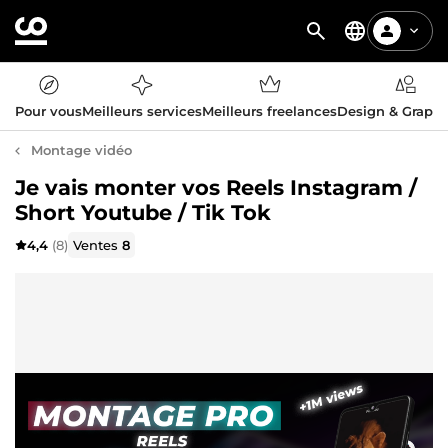
Pour vous
Meilleurs services
Meilleurs freelances
Design & Graph
Montage vidéo
Je vais monter vos Reels Instagram /
Short Youtube / Tik Tok
4,4
(8)
Ventes
8