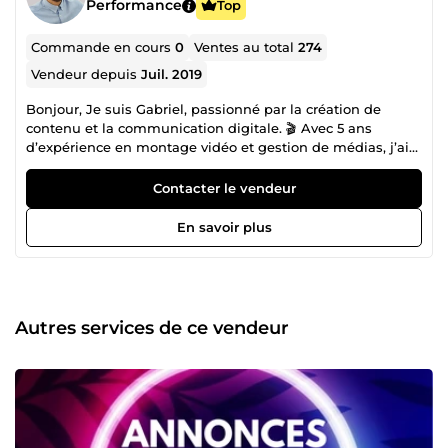
Performance
Top
Commande en cours
0
Ventes au total
274
Vendeur depuis
Juil. 2019
Bonjour, Je suis Gabriel, passionné par la création de
contenu et la communication digitale. 🎬 Avec 5 ans
d’expérience en montage vidéo et gestion de médias, j’ai
accompagné de nombreux projets : clips, vidéos
promotionnelles, contenus réseaux sociaux… Mon objectif
Contacter le vendeur
est toujours de raconter une histoire qui capte l’attention
et reflète l’identité de chaque client. 🔍 J’ai également 3
En savoir plus
ans d’expertise en SEO , ce qui me permet d’optimiser vos
contenus pour gagner en visibilité, attirer plus de trafic et
améliorer votre positionnement en ligne. Chaque projet
est unique, et je prends le temps de comprendre vos
besoins pour vous proposer des solutions sur mesure,
Autres services de ce vendeur
efficaces et créatives. N’hésitez pas à me contacter pour
donner vie à vos idées !