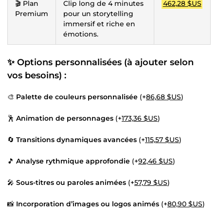
🎬 Plan
Clip long de 4 minutes
462,28 $US
Premium
pour un storytelling
immersif et riche en
émotions.
✨ Options personnalisées (à ajouter selon
vos besoins) :
🎨
Palette de couleurs personnalisée
(+
86,68 $US
)
🕺
Animation de personnages
(+
173,36 $US
)
🔄
Transitions dynamiques avancées
(+
115,57 $US
)
🎵
Analyse rythmique approfondie
(+
92,46 $US
)
🎤
Sous-titres ou paroles animées
(+
57,79 $US
)
📸
Incorporation d’images ou logos animés
(+
80,90 $US
)