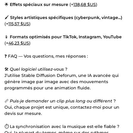
🌟
Effets spéciaux sur mesure
(+
138,68 $US
)
🖌️
Styles artistiques spécifiques (cyberpunk, vintage...)
(+
115,57 $US
)
📱
Formats optimisés pour TikTok, Instagram, YouTube
(+
46,23 $US
)
❓ FAQ — Vos questions, mes réponses :
🛠
Quel logiciel utilisez-vous
?
J’utilise Stable Diffusion Deforum, une IA avancée qui
génère image par image avec des mouvements
programmés pour une animation fluide.
📏
Puis-je demander un clip plus long ou différent
?
Oui, chaque projet est unique, contactez-moi pour un
devis sur mesure.
⏱ La synchronisation avec la musique est-elle fiable ?
Oui, la plupart du temps, même sur des rythmes