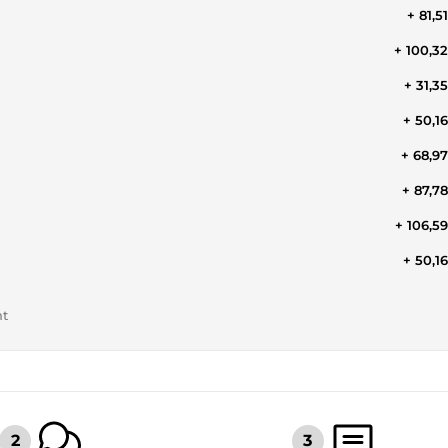
+ 81,5
+ 100,3
+ 31,3
+ 50,1
+ 68,9
+ 87,7
+ 106,5
+ 50,1
nt