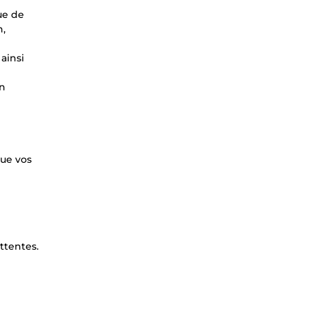
ue de
n,
ainsi
en
que vos
ttentes.