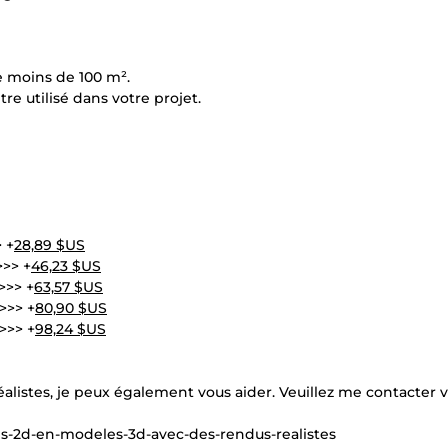
e moins de 100 m².
re utilisé dans votre projet.
 +
28,89 $US
>>> +
46,23 $US
>>> +
63,57 $US
>>> +
80,90 $US
>>> +
98,24 $US
alistes, je peux également vous aider. Veuillez me contacter v
ns-2d-en-modeles-3d-avec-des-rendus-realistes