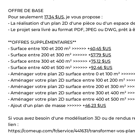
OFFRE DE BASE
Pour seulement
17,34 $US
, je vous propose :
• La réalisation d'un plan 2D d'une pièce ou d'un espace d
• Le projet sera livré au format PDF, JPEG ou DWG, prêt à êt
**OFFRES SUPPLÉMENTAIRES**
• Surface entre 100 et 200 m² >>>>>> +
40,45 $US
• Surface entre 200 et 300 m² >>>>>> +
57,79 $US
• Surface entre 300 et 400 m² >>>>>> +
75,12 $US
• Surface entre 400 et 500 m² >>>>>> +
92,46 $US
• Aménager votre plan 2D surface entre 0 et 100 m² >>>>>>
• Aménager votre plan 2D surface entre 100 et 200 m² >>>
• Aménager votre plan 2D surface entre 200 et 300 m² >>>
• Aménager votre plan 2D surface entre 300 et 400 m² >>>
• Aménager votre plan 2D surface entre 400 et 500 m² >>>
• Ajout d'un plan de masse >>>>>> +
46,23 $US
Si vous avez besoin d'une modélisation 3D ou de rendus ré
lien :
https://comeup.com/fr/service/441631/transformer-vos-pla