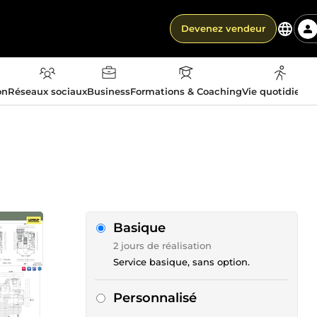
Devenez vendeur
on
Réseaux sociaux
Business
Formations & Coaching
Vie quotidienn
Basique
2 jours de réalisation
Service basique, sans option.
Personnalisé