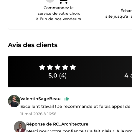
Commandez le
Échan
service de votre choix
site jusqu’à l
à l’un de nos vendeurs
Avis des clients
5,0
(4)
4 
ValentinSageBeau
Excellent travail ! Je recommande et ferais appel d
11 mai 2026 à 16:56
Réponse de RC_Architecture
Merci pour votre confiance ! Ça fait plaisir. À la p