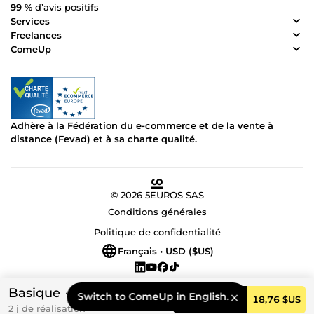
99 %
d’avis positifs
Services
Freelances
ComeUp
Adhère à la Fédération du e-commerce et de la vente à
distance (Fevad) et à sa charte qualité.
© 2026 5EUROS SAS
Conditions générales
Politique de confidentialité
Français • USD ($US)
Basique
Switch to ComeUp in English.
Commander
18,76 $US
2 j de réalisation