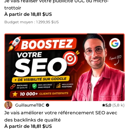
Je vais réaliser votre publicité UGC ou micro-
trottoir
À partir de 18,81 $US
Budget moyen : 1 299,95 $US
GuillaumeTBC
5,0
(5,8 k)
Je vais améliorer votre référencement SEO avec
des backlinks de qualité
À partir de 18,81 $US