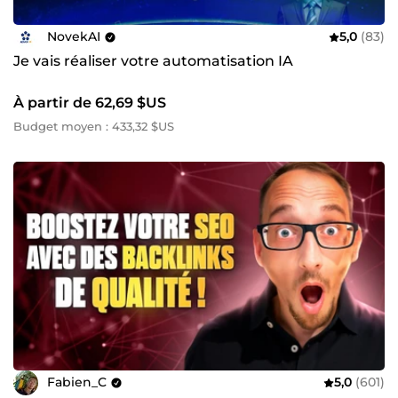
NovekAI
5,0
(83)
Je vais réaliser votre automatisation IA
À partir de 62,69 $US
Budget moyen : 433,32 $US
Fabien_C
5,0
(601)