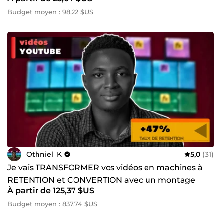
Budget moyen : 98,22 $US
Othniel_K
5,0
(31)
Je vais TRANSFORMER vos vidéos en machines à
RETENTION et CONVERTION avec un montage
À partir de 125,37 $US
dynamique et captivant
Budget moyen : 837,74 $US