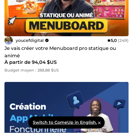
youcefdigital
5,0
(249)
Je vais créer votre Menuboard pro statique ou
animé
À partir de 94,04 $US
Budget moyen : 288,88 $US
Switch to ComeUp in English.