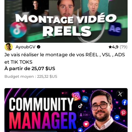
AyoubGV
4,9
(79)
Je vais réaliser le montage de vos RÉEL , VSL , ADS
et TIK TOKS
À partir de 25,07 $US
Budget moyen : 225,32 $US