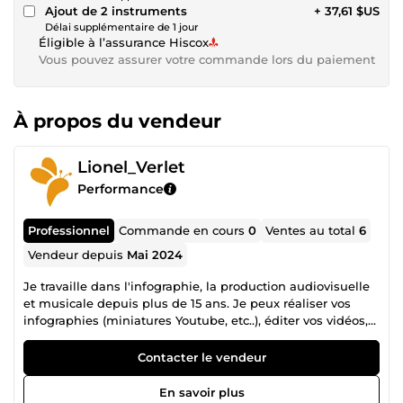
Ajout de 2 instruments
+ 37,61 $US
Délai supplémentaire de 1 jour
Éligible à l’assurance Hiscox
Vous pouvez assurer votre commande lors du paiement
À propos du vendeur
Lionel_Verlet
Performance
Professionnel
Commande en cours
0
Ventes au total
6
Vendeur depuis
Mai 2024
Je travaille dans l'infographie, la production audiovisuelle
et musicale depuis plus de 15 ans. Je peux réaliser vos
infographies (miniatures Youtube, etc..), éditer vos vidéos,
mais aussi composer des musiques personnalisées dans
de nombreux genres : jingle pour votre podcast ou chaîne
Contacter le vendeur
Youtube, musique de jeux vidéo, musique
cinématographique, et bien plus encore ! Je suis intéressé
En savoir plus