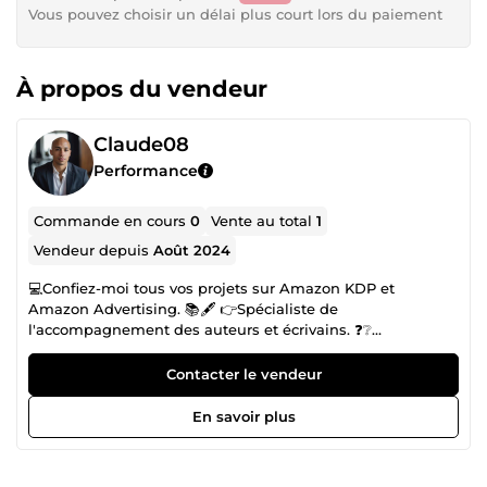
Vous pouvez choisir un délai plus court lors du paiement
À propos du vendeur
Claude08
Performance
Commande en cours
0
Vente au total
1
Vendeur depuis
Août 2024
💻Confiez-moi tous vos projets sur Amazon KDP et
Amazon Advertising. 📚️🖋️ 👉️Spécialiste de
l'accompagnement des auteurs et écrivains. ❓️❔️
&quot;Réaliser le rêve de mes clients est ma mission&quot;
Contacter le vendeur
En savoir plus