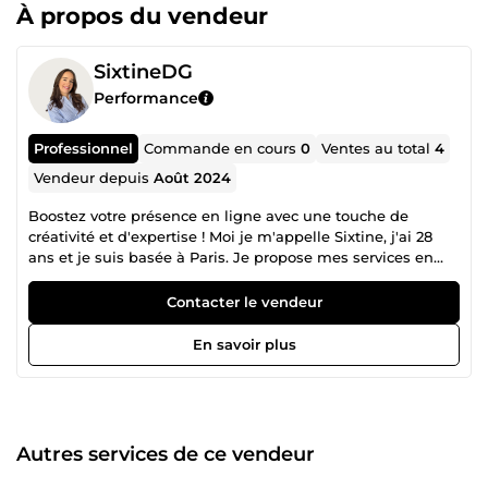
À propos du vendeur
SixtineDG
Performance
Professionnel
Commande en cours
0
Ventes au total
4
Vendeur depuis
Août 2024
Boostez votre présence en ligne avec une touche de
créativité et d'expertise ! Moi je m'appelle Sixtine, j'ai 28
ans et je suis basée à Paris. Je propose mes services en
tant que créatrice UGC, monteuse vidéos pour les réseaux
sociaux, community manager, et UX designer. Passionnée
Contacter le vendeur
par le digital et la création de contenu, j'aide les marques
à se démarquer en ligne avec des vidéos dynamiques, des
En savoir plus
stratégies communautaires percutantes, et des designs UX
intuitifs. Prêt à faire briller votre marque ensemble ?
Autres services de ce vendeur