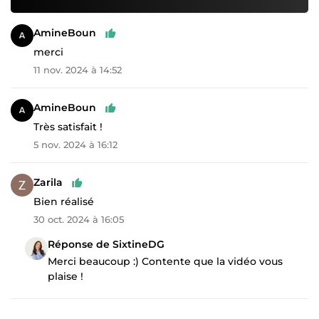
AmineBoun
merci
11 nov. 2024 à 14:52
AmineBoun
Très satisfait !
5 nov. 2024 à 16:12
Zarila
Bien réalisé
30 oct. 2024 à 16:05
Réponse de SixtineDG
Merci beaucoup :) Contente que la vidéo vous
plaise !