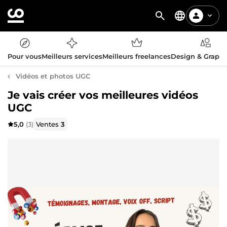
Pour vous
Meilleurs services
Meilleurs freelances
Design & Graph
Vidéos et photos UGC
Je vais créer vos meilleures vidéos
UGC
5,0
(3)
Ventes
3