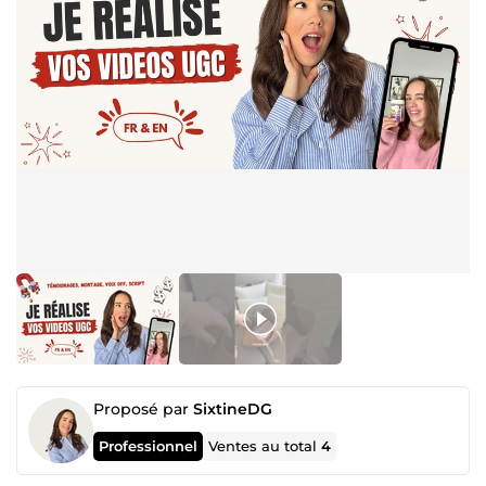
Proposé par
SixtineDG
Professionnel
Ventes au total
4