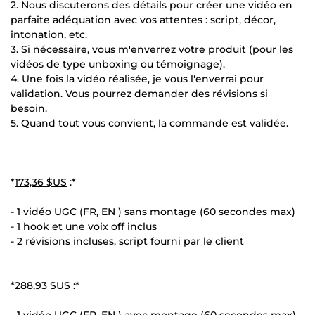
2. Nous discuterons des détails pour créer une vidéo en
parfaite adéquation avec vos attentes : script, décor,
intonation, etc.
3. Si nécessaire, vous m'enverrez votre produit (pour les
vidéos de type unboxing ou témoignage).
4. Une fois la vidéo réalisée, je vous l'enverrai pour
validation. Vous pourrez demander des révisions si
besoin.
5. Quand tout vous convient, la commande est validée.
*
173,36 $US
:*
- 1 vidéo UGC (FR, EN ) sans montage (60 secondes max)
- 1 hook et une voix off inclus
- 2 révisions incluses, script fourni par le client
*
288,93 $US
:*
- 1 vidéo UGC (FR, EN ) avec montage (60 secondes max)