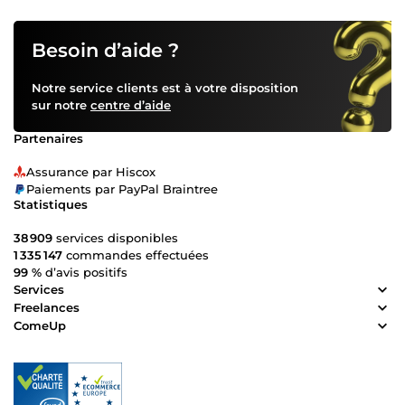
moderne et efficace. ✅ Une stratégie marketing
automatisée : segmentation, tags et emailings optimisés
pour booster vos ventes. ✅ Une gestion experte de vos
Besoin d’aide ?
publicités (Facebook &amp; Google Ads) : pour attirer les
bons prospects au meilleur coût. ✅ Un accompagnement
Notre service clients est à votre disposition
personnalisé : je travaille avec vous pour créer une
sur notre
centre d’aide
stratégie alignée à vos objectifs. Pourquoi me faire
confiance ? 💡 Votre satisfaction est ma priorité. Je suis
Partenaires
déterminé à faire mes preuves ici, et cela passe par des
résultats concrets pour VOUS. Chaque projet est traité avec
Assurance par Hiscox
soin, comme si c’était le mien. 💡 Des tarifs compétitifs,
Paiements par PayPal Braintree
sans compromis sur la qualité. Être nouveau sur ComeUp
Statistiques
est une opportunité pour vous : profiter d’un expert motivé
et engagé à des conditions avantageuses. 💡Un service clé
38 909
services disponibles
en main. De la stratégie à la mise en œuvre, je vous
1 335 147
commandes effectuées
accompagne à chaque étape pour que votre projet soit
99 %
d’avis positifs
une réussite totale. Et si on parlait résultats ? Vous voulez
Services
attirer plus de prospects qualifiés ? Convertir plus de
Freelances
visiteurs en clients ? Automatiser votre business pour
ComeUp
gagner du temps et de l’efficacité ? Vous avez une idée ?
Un projet en tête ? Je suis là pour vous aider à franchir un
cap et atteindre vos objectifs. 🎯 Contactez-moi dès
maintenant et lançons ensemble votre prochain succès.