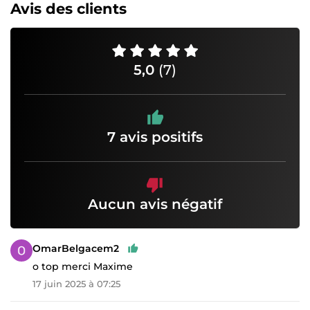
Avis des clients
5,0
(7)
7 avis positifs
Aucun avis négatif
OmarBelgacem2
o top merci Maxime
17 juin 2025 à 07:25