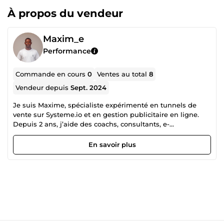
À propos du vendeur
Maxim_e
Performance
Commande en cours
0
Ventes au total
8
Vendeur depuis
Sept. 2024
Je suis Maxime, spécialiste expérimenté en tunnels de
vente sur Systeme.io et en gestion publicitaire en ligne.
Depuis 2 ans, j’aide des coachs, consultants, e-
commerçants et entrepreneurs à atteindre des résultats
concrets grâce à des stratégies sur-mesure. 👉 Oui, je suis
En savoir plus
nouveau sur ComeUp, mais pas dans mon métier. Chaque
expert ici a commencé à zéro, et c’est grâce à des clients
visionnaires qu’ils sont devenus des références. Donnez-
moi votre confiance, et je vous offrirai un service
exceptionnel pour dépasser vos attentes. Ce que je vous
offre : ✅ Des tunnels de vente sur-mesure : conçus pour
transformer vos visiteurs en clients fidèles. ✅ Des pages de
capture et landing pages percutantes : avec un design