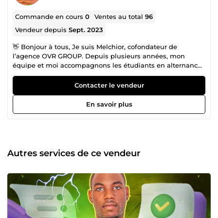
Commande en cours
0
Ventes au total
96
Vendeur depuis
Sept. 2023
👋 Bonjour à tous, Je suis Melchior, cofondateur de
l’agence OVR GROUP. Depuis plusieurs années, mon
équipe et moi accompagnons les étudiants en alternance,
pour une Licence ou un Master et même une thèse dans
leurs besoins les plus décisifs, avec une seule priorité : la
Contacter le vendeur
qualité du résultat final. Mais avant d’aller plus loin,
laissez-moi vous poser une question simple : 👉 Quel est
En savoir plus
le moyen le plus sûr de ruiner 20 à 23 ans d’efforts
académiques ? C’est de confier son mémoire ou sa thèse à
un amateur, ou pire, de le faire avec médiocrité dans la
précipitation. 😬 🎓 Vous avez trimé, révisé, sacrifié vos
week-ends, vos nuits et parfois même votre santé
Autres services de ce vendeur
mentale. Et tout cela… pour qu’au moment décisif, vous
soyez seul face à une montagne ? Non. Chez OVR GROUP,
nous avons décidé de transformer ce moment de panique
en un moment de fierté. Nous vous accompagnons pas à
pas pour rédiger, structurer, finaliser un mémoire ou une
thèse qui vous ressemble, tout en respectant les normes
académiques les plus strictes. Voici ce que nous faisons