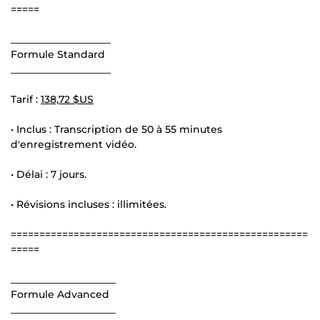
=====
____________________
Formule Standard
____________________
Tarif :
138,72 $US
• Inclus : Transcription de 50 à 55 minutes
d'enregistrement vidéo.
• Délai : 7 jours.
• Révisions incluses : illimitées.
====================================================
=====
_____________________
Formule Advanced
_____________________