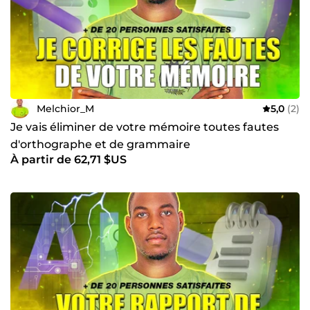
chez OVR GROUP : ✅ Rédaction de mémoire, de thèse et
de documents universitaires, sans plagia ✅ Rédaction des
rapports de fin de stage, sans IA ✅ Elaboration des
rapports d'alternance, sans IA ✅ Humanisation complète
de documents ayant de forts taux d'IA ✅ Conception de
PowerPoint pour votre soutenance, sans IA Écrivez-moi
directement en message privé pour discuter de vos
besoins. À très vite !
Melchior_M
5,0
(2)
Je vais éliminer de votre mémoire toutes fautes
d'orthographe et de grammaire
À partir de 62,71 $US